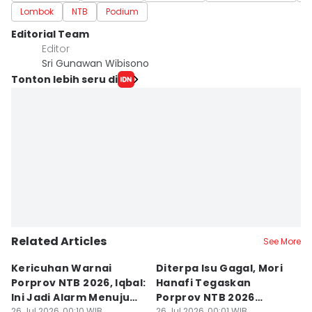
Lombok
NTB
Podium
Editorial Team
Editor
Sri Gunawan Wibisono
Tonton lebih seru di
Related Articles
See More
Kericuhan Warnai
Diterpa Isu Gagal, Mori
H
Porprov NTB 2026, Iqbal:
Hanafi Tegaskan
K
Ini Jadi Alarm Menuju
Porprov NTB 2026
P
26 Jul 2026, 00:10 WIB
26 Jul 2026, 00:01 WIB
25