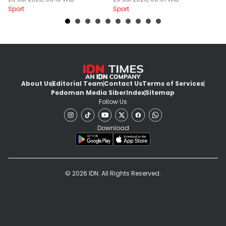
PON 2028
Sukses Digelar
Sport
Sport
Sp
About Us
Editorial Team
Contact Us
Terms of Services
Pedoman Media Siber
Index
Sitemap
Follow Us
Download
© 2026 IDN. All Rights Reserved.