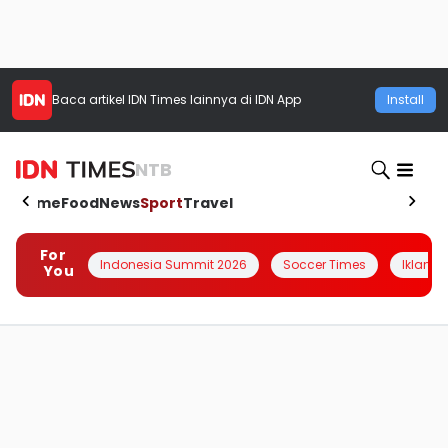
Baca artikel
IDN Times
lainnya di IDN App
Install
NTB
Home
Food
News
Sport
Travel
For
Indonesia Summit 2026
Soccer Times
Iklanin 
You