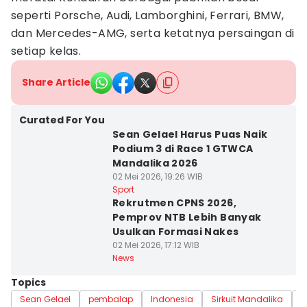
seperti Porsche, Audi, Lamborghini, Ferrari, BMW,
dan Mercedes-AMG, serta ketatnya persaingan di
setiap kelas.
Share Article
Curated For You
Sean Gelael Harus Puas Naik
Podium 3 di Race 1 GTWCA
Mandalika 2026
02 Mei 2026, 19:26 WIB
Sport
Rekrutmen CPNS 2026,
Pemprov NTB Lebih Banyak
Usulkan Formasi Nakes
02 Mei 2026, 17:12 WIB
News
Topics
Sean Gelael
pembalap
Indonesia
Sirkuit Mandalika
G