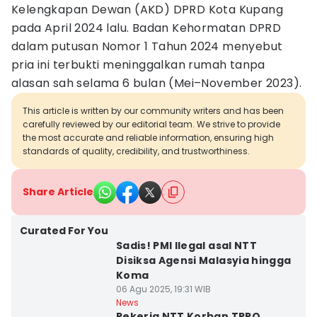
Kelengkapan Dewan (AKD) DPRD Kota Kupang
pada April 2024 lalu. Badan Kehormatan DPRD
dalam putusan Nomor 1 Tahun 2024 menyebut
pria ini terbukti meninggalkan rumah tanpa
alasan sah selama 6 bulan (Mei–November 2023).
This article is written by our community writers and has been
carefully reviewed by our editorial team. We strive to provide
the most accurate and reliable information, ensuring high
standards of quality, credibility, and trustworthiness.
Share Article
Curated For You
Sadis! PMI Ilegal asal NTT
Disiksa Agensi Malasyia hingga
Koma
06 Agu 2025, 19:31 WIB
News
Pekerja NTT Korban TPPO