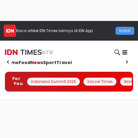
Baca artikel
IDN Times
lainnya di IDN App
Install
NTB
Home
Food
News
Sport
Travel
For
Indonesia Summit 2026
Soccer Times
Iklanin 
You