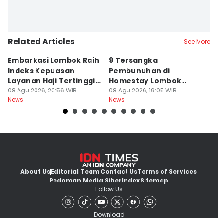
Related Articles
See More
Embarkasi Lombok Raih
9 Tersangka
J
Indeks Kepuasan
Pembunuhan di
d
Layanan Haji Tertinggi
Homestay Lombok
B
Nasional
08 Agu 2026, 20:56 WIB
Barat Dilimpahkan ke
08 Agu 2026, 19:05 WIB
2
08
News
News
Ne
Jaksa
About Us
Editorial Team
Contact Us
Terms of Services
Pedoman Media Siber
Index
Sitemap
Follow Us
Download