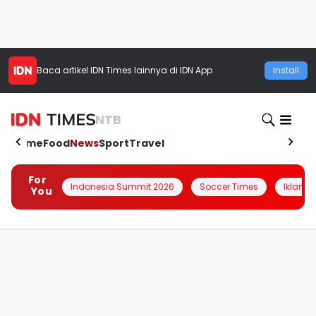
Baca artikel
IDN Times
lainnya di IDN App
Install
NTB
Home
Food
News
Sport
Travel
For
Indonesia Summit 2026
Soccer Times
Iklanin 
You