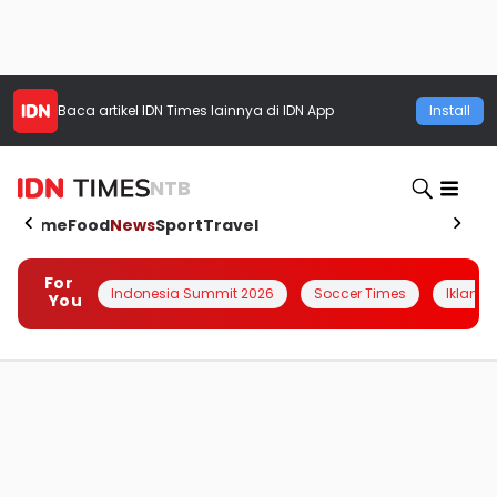
Baca artikel
IDN Times
lainnya di IDN App
Install
NTB
Home
Food
News
Sport
Travel
For
Indonesia Summit 2026
Soccer Times
Iklanin 
You