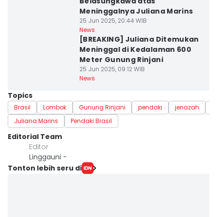
Belasungkawa atas
Meninggalnya Juliana Marins
25 Jun 2025, 20:44 WIB
News
[BREAKING] Juliana Ditemukan
Meninggal di Kedalaman 600
Meter Gunung Rinjani
25 Jun 2025, 09:12 WIB
News
Topics
Brasil
Lombok
Gunung Rinjani
pendaki
jenazah
a
Juliana Marins
Pendaki Brasil
Editorial Team
Editor
Linggauni -
Tonton lebih seru di