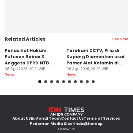
Related Articles
See More
Penasihat Hukum:
Terekam CCTV, Pria di
K
Putusan Bebas 3
Kupang Diamankan usai
B
Anggota DPRD NTB
Pamer Alat Kelamin di
A
Bersifat Final
06 Agu 2026, 20:21 WIB
Kios
06 Agu 2026, 20:20 WIB
06
News
News
Ne
About Us
Editorial Team
Contact Us
Terms of Services
Pedoman Media Siber
Index
Sitemap
Follow Us