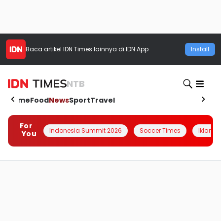
Baca artikel
IDN Times
lainnya di IDN App
Install
NTB
Home
Food
News
Sport
Travel
For
Indonesia Summit 2026
Soccer Times
Iklanin 
You