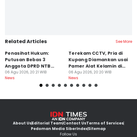
Related Articles
See More
Penasihat Hukum:
Terekam CCTV, Pria di
K
Putusan Bebas 3
Kupang Diamankan usai
B
Anggota DPRD NTB
Pamer Alat Kelamin di
A
Bersifat Final
06 Agu 2026, 20:21 WIB
Kios
06 Agu 2026, 20:20 WIB
06
News
News
Ne
About Us
Editorial Team
Contact Us
Terms of Services
Pedoman Media Siber
Index
Sitemap
Follow Us