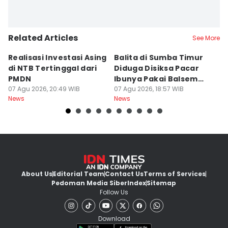
Related Articles
See More
Realisasi Investasi Asing
Balita di Sumba Timur
P
di NTB Tertinggal dari
Diduga Disiksa Pacar
B
PMDN
Ibunya Pakai Balsem
T
07 Agu 2026, 20:49 WIB
dan Cabai
07 Agu 2026, 18:57 WIB
Mi
07
News
News
Ne
About Us
Editorial Team
Contact Us
Terms of Services
Pedoman Media Siber
Index
Sitemap
Follow Us
Download