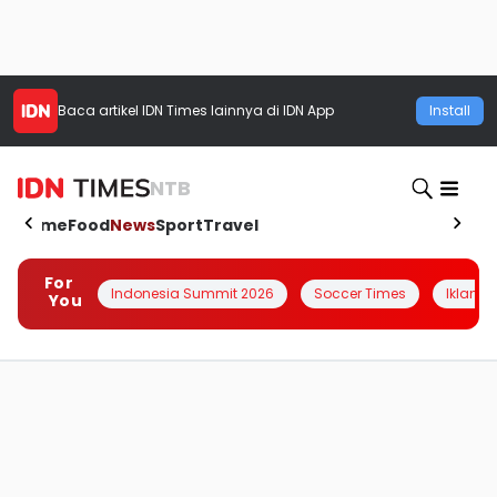
Baca artikel
IDN Times
lainnya di IDN App
Install
NTB
Home
Food
News
Sport
Travel
For
Indonesia Summit 2026
Soccer Times
Iklanin 
You