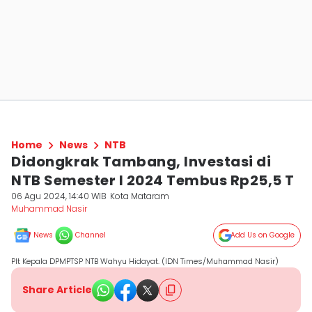
Home
News
NTB
Didongkrak Tambang, Investasi di
NTB Semester I 2024 Tembus Rp25,5 T
06 Agu 2024, 14:40 WIB
Kota Mataram
Muhammad Nasir
News
Channel
Add Us on Google
Plt Kepala DPMPTSP NTB Wahyu Hidayat. (IDN Times/Muhammad Nasir)
Share Article