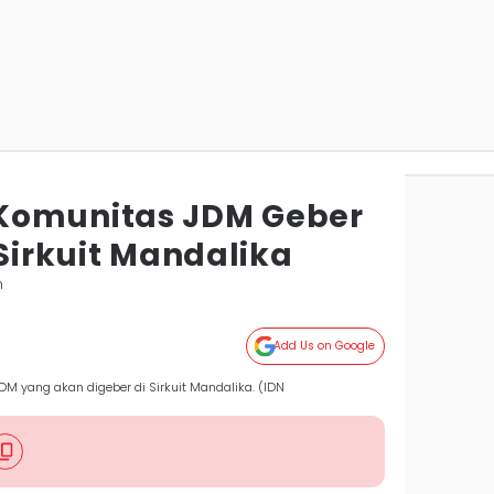
Komunitas JDM Geber
 Sirkuit Mandalika
m
Add Us on Google
JDM yang akan digeber di Sirkuit Mandalika. (IDN