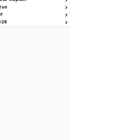
tus
FF
026