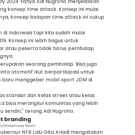
ay 2024 Yahya Adi Nugroho menjelaskan
 konsep time attack. Konsep ini mulai
tnya, konsep balapan time attack ini cukup
i Indonesia tapi kita sudah mulai
009. Konsep ini lebih bagus untuk
ar atau peserta tidak harus pembalap
ngnya.
merupakan seorang pembalap. Bisa juga
ta otomotif ikut berpartisipasi untuk
baru menggeber mobil sport JDM di
las standar dan kelas street atau kelas
kita bisa merangkul komunitas yang lebih
u sendiri," terang Adi Nugroho.
t branding
Times/Muhammad Nasir)
Gubernur NTB Lalu Gita Ariadi mengatakan