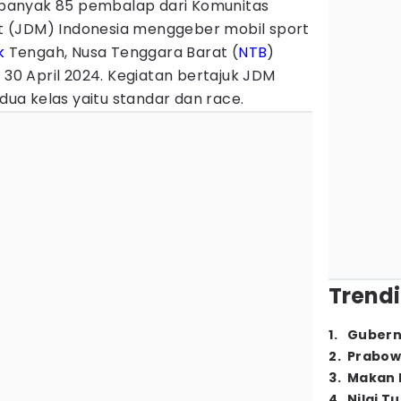
banyak 85 pembalap dari Komunitas
 (JDM) Indonesia menggeber mobil sport
k
Tengah, Nusa Tenggara Barat (
NTB
)
- 30 April 2024. Kegiatan bertajuk JDM
a kelas yaitu standar dan race.
Trendi
1
.
Gubern
2
.
Prabow
3
.
Makan B
4
.
Nilai T