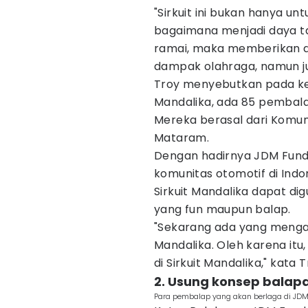
"Sirkuit ini bukan hanya u
bagaimana menjadi daya tari
ramai, maka memberikan d
dampak olahraga, namun ju
Troy menyebutkan pada keg
Mandalika, ada 85 pembalap
Mereka berasal dari Komun
Mataram.
Dengan hadirnya JDM Fund
komunitas otomotif di Indo
Sirkuit Mandalika dapat di
yang fun maupun balap.
"Sekarang ada yang mengata
Mandalika. Oleh karena it
di Sirkuit Mandalika," kata T
2. Usung konsep balapa
Para pembalap yang akan berlaga di JD