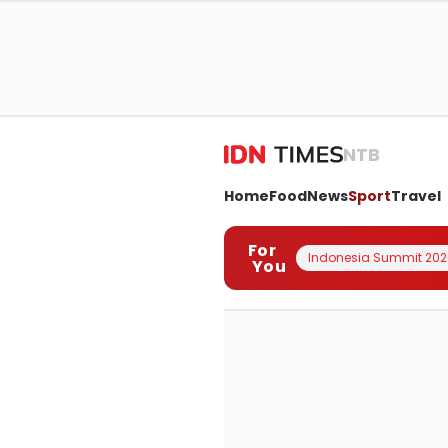
NTB
Home
Food
News
Sport
Travel
For
Indonesia Summit 202
You