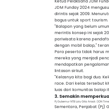
Ketua Pelaksana JDM Fund
JDM Funday 2024 mengusung
dirintis sejak 2009. Menuru
bagus untuk sport tourism.
"Balapan yang belum umum d
merintis konsep ini sejak 2
pariwisata karena pendaft
dengan mobil balap," tera
Para peserta tidak harus 
mereka yang menjadi pencin
mendapatkan pengalaman 
lintasan sirkuit.
"Kelasnya kita bagi dua. Ke
race. Dari kelas tersebut 
luas dari komunitas balap it
3. Semakin memperkua
Pj Gubernur NTB Lalu Gita Ariadi. (IDN 
Sementara, Penjabat (Pj) 