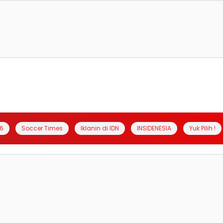
6
Soccer Times
Iklanin di IDN
INSIDENESIA
Yuk Pilih !