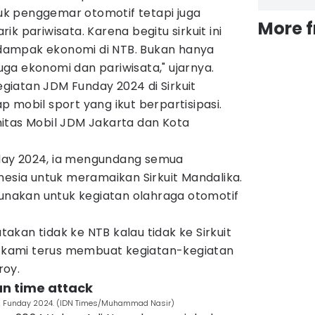
ntuk penggemar otomotif tetapi juga
More 
k pariwisata. Karena begitu sirkuit ini
ampak ekonomi di NTB. Bukan hanya
ga ekonomi dan pariwisata," ujarnya.
iatan JDM Funday 2024 di Sirkuit
 mobil sport yang ikut berpartisipasi.
itas Mobil JDM Jakarta dan Kota
ay 2024, ia mengundang semua
nesia untuk meramaikan Sirkuit Mandalika.
gunakan untuk kegiatan olahraga otomotif
kan tidak ke NTB kalau tidak ke Sirkuit
u, kami terus membuat kegiatan-kegiatan
roy.
n time attack
M Funday 2024. (IDN Times/Muhammad Nasir)