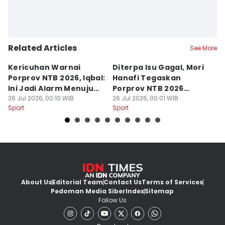
Related Articles
See More
Kericuhan Warnai
Diterpa Isu Gagal, Mori
H
Porprov NTB 2026, Iqbal:
Hanafi Tegaskan
K
Ini Jadi Alarm Menuju
Porprov NTB 2026
P
PON 2028
26 Jul 2026, 00:10 WIB
Sukses Digelar
26 Jul 2026, 00:01 WIB
25
Sport
Sport
Sp
About Us
Editorial Team
Contact Us
Terms of Services
Pedoman Media Siber
Index
Sitemap
Follow Us