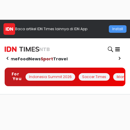
Baca artikel
IDN Times
lainnya di IDN App
Install
NTB
Home
Food
News
Sport
Travel
For
Indonesia Summit 2026
Soccer Times
Iklanin 
You