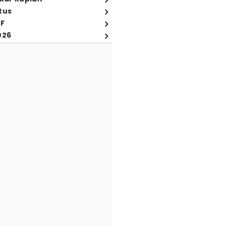
tus
FF
026