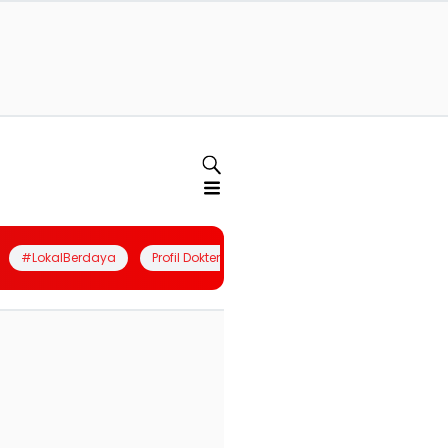
#LokalBerdaya
Profil Dokter
Quiz
Join Community