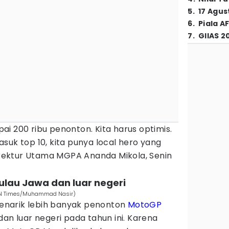
5
.
17 Agus
6
.
Piala A
7
.
GIIAS 2
i 200 ribu penonton. Kita harus optimis.
suk top 10, kita punya local hero yang
Direktur Utama MGPA Ananda Mikola, Senin
Pulau Jawa dan luar negeri
IDN Times/Muhammad Nasir)
narik lebih banyak penonton
MotoGP
dan luar negeri pada tahun ini. Karena