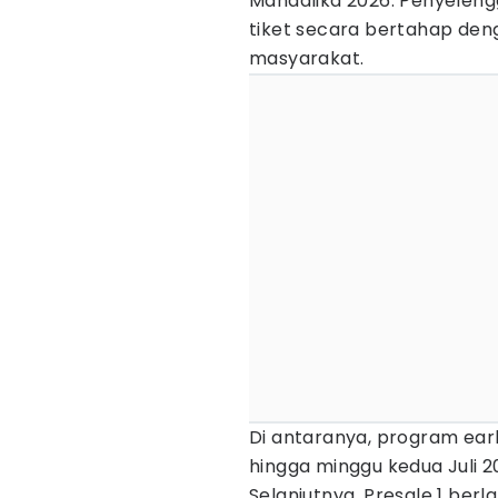
Mandalika 2026. Penyelen
tiket secara bertahap den
masyarakat.
Di antaranya, program earl
hingga minggu kedua Juli 
Selanjutnya, Presale 1 ber