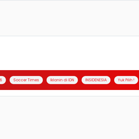
6
Soccer Times
Iklanin di IDN
INSIDENESIA
Yuk Pilih !