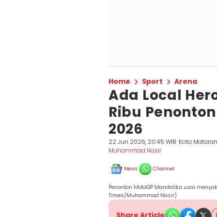
Home
Sport
Arena
Ada Local Her
Ribu Penonto
2026
22 Jun 2026, 20:45 WIB
Kota Matara
Muhammad Nasir
News
Channel
Penonton MotoGP Mandalika usai menyaks
Times/Muhammad Nasir)
Share Article