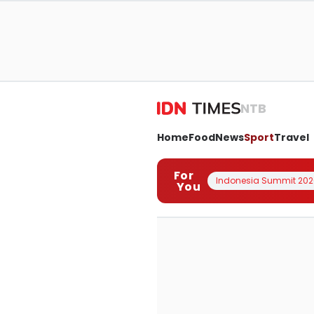
NTB
Home
Food
News
Sport
Travel
For
Indonesia Summit 202
You