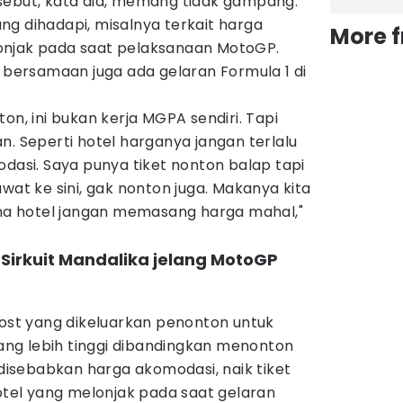
sebut, kata dia, memang tidak gampang.
g dihadapi, misalnya terkait harga
More 
onjak pada saat pelaksanaan MotoGP.
g bersamaan juga ada gelaran Formula 1 di
on, ini bukan kerja MGPA sendiri. Tapi
n. Seperti hotel harganya jangan terlalu
odasi. Saya punya tiket nonton balap tapi
wat ke sini, gak nonton juga. Makanya kita
a hotel jangan memasang harga mahal,"
 Sirkuit Mandalika jelang MotoGP
t yang dikeluarkan penonton untuk
ng lebih tinggi dibandingkan menonton
 disebabkan harga akomodasi, naik tiket
el yang melonjak pada saat gelaran