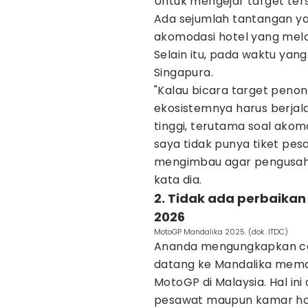
Untuk mengejar target ter
Ada sejumlah tantangan yan
akomodasi hotel yang mel
Selain itu, pada waktu yan
Singapura.
"Kalau bicara target penont
ekosistemnya harus berjala
tinggi, terutama soal akom
saya tidak punya tiket pesa
mengimbau agar pengusah
kata dia.
2. Tidak ada perbaikan
2026
MotoGP Mandalika 2025. (dok. ITDC)
Ananda mengungkapkan cos
datang ke Mandalika mema
MotoGP di Malaysia. Hal ini
pesawat maupun kamar hot