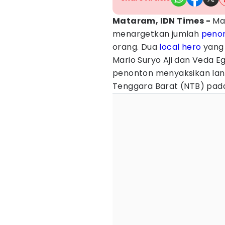
Mataram, IDN Times -
Man
menargetkan jumlah
peno
orang. Dua
local
hero
yang 
Mario Suryo Aji dan Veda 
penonton menyaksikan lang
Tenggara Barat (NTB) pada