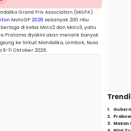
dalika Grand Prix Association (MGPA)
nton
MotoGP
2026
sebanyak 200 ribu
berlaga di kelas Moto2 dan Moto3, yaitu
Ega Pratama diyakini akan menarik banyak
sung ke Sirkuit Mandalika, Lombok, Nusa
 9-11 Oktober 2026.
Trendi
1
.
Gubern
2
.
Prabow
3
.
Makan B
4
.
Nilai T