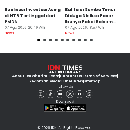
Realisasi Investasi Asing
Balita di Sumba Timur
P
di NTB Tertinggal dari
Diduga Disiksa Pacar
B
PMDN
Ibunya Pakai Balsem
T
07 Agu 2026, 20:49 WIB
dan Cabai
07 Agu 2026, 18:57 WIB
Mi
07
News
News
Ne
About Us
Editorial Team
Contact Us
Terms of Services
Pedoman Media Siber
Index
Sitemap
Follow Us
Download
© 2026 IDN. All Rights Reserved.