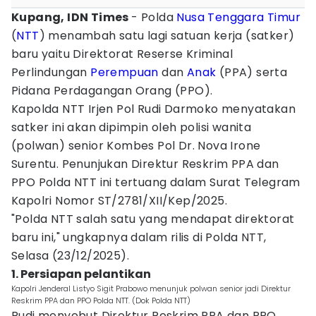
Kupang, IDN Times
- Polda
Nusa Tenggara Timur
(
NTT
) menambah satu lagi satuan kerja (satker)
baru yaitu Direktorat Reserse Kriminal
Perlindungan
Perempuan
dan
Anak
(PPA) serta
Pidana Perdagangan Orang (PPO).
Kapolda NTT Irjen Pol Rudi Darmoko menyatakan
satker ini akan dipimpin oleh polisi wanita
(polwan) senior Kombes Pol Dr. Nova Irone
Surentu. Penunjukan Direktur Reskrim PPA dan
PPO Polda NTT ini tertuang dalam Surat Telegram
Kapolri Nomor ST/2781/XII/Kep/2025.
"Polda NTT salah satu yang mendapat direktorat
baru ini," ungkapnya dalam rilis di Polda NTT,
Selasa (23/12/2025).
1. Persiapan pelantikan
Kapolri Jenderal Listyo Sigit Prabowo menunjuk polwan senior jadi Direktur
Reskrim PPA dan PPO Polda NTT. (Dok Polda NTT)
Rudi menyebut Direktur Reskrim PPA dan PPO