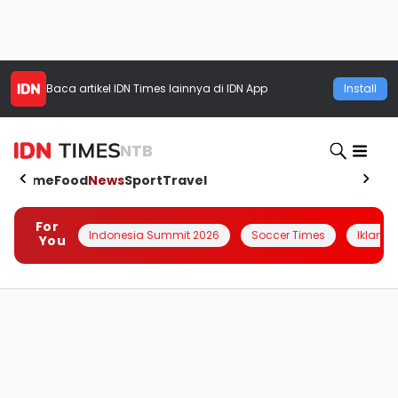
Baca artikel
IDN Times
lainnya di IDN App
Install
NTB
Home
Food
News
Sport
Travel
For
Indonesia Summit 2026
Soccer Times
Iklanin 
You