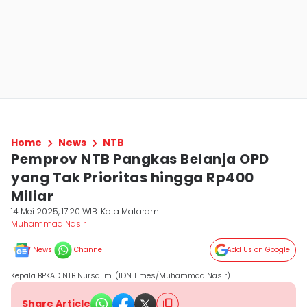
Home
News
NTB
Pemprov NTB Pangkas Belanja OPD
yang Tak Prioritas hingga Rp400
Miliar
14 Mei 2025, 17:20 WIB
Kota Mataram
Muhammad Nasir
News
Channel
Add Us on Google
Kepala BPKAD NTB Nursalim. (IDN Times/Muhammad Nasir)
Share Article