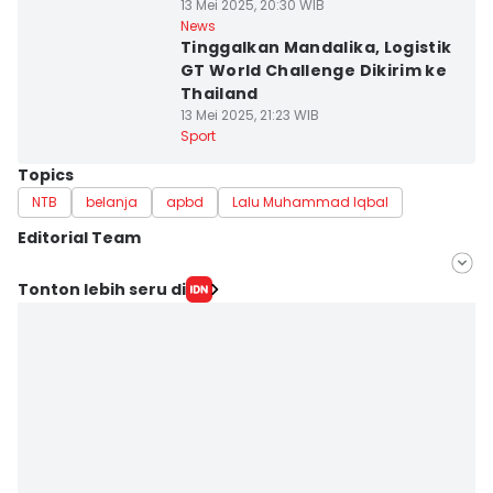
13 Mei 2025, 20:30 WIB
News
Tinggalkan Mandalika, Logistik
GT World Challenge Dikirim ke
Thailand
13 Mei 2025, 21:23 WIB
Sport
Topics
NTB
belanja
apbd
Lalu Muhammad Iqbal
Editorial Team
Editor
Tonton lebih seru di
Linggauni -
Editor
Muhammad Nasir