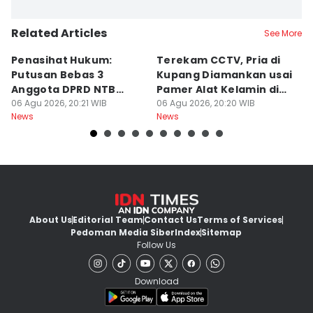
Related Articles
See More
Penasihat Hukum:
Terekam CCTV, Pria di
K
Putusan Bebas 3
Kupang Diamankan usai
B
Anggota DPRD NTB
Pamer Alat Kelamin di
A
Bersifat Final
06 Agu 2026, 20:21 WIB
Kios
06 Agu 2026, 20:20 WIB
06
News
News
Ne
About Us
Editorial Team
Contact Us
Terms of Services
Pedoman Media Siber
Index
Sitemap
Follow Us
Download