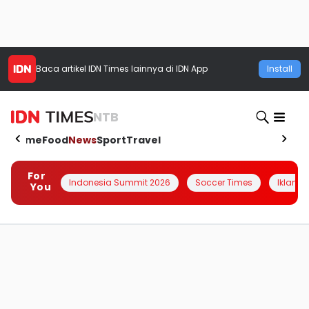
Baca artikel
IDN Times
lainnya di IDN App
Install
NTB
Home
Food
News
Sport
Travel
For
Indonesia Summit 2026
Soccer Times
Iklanin 
You