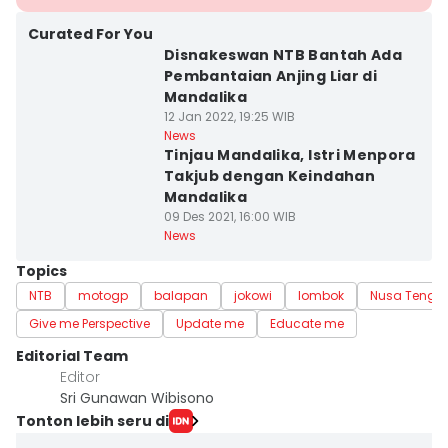
Curated For You
Disnakeswan NTB Bantah Ada
Pembantaian Anjing Liar di
Mandalika
12 Jan 2022, 19:25 WIB
News
Tinjau Mandalika, Istri Menpora
Takjub dengan Keindahan
Mandalika
09 Des 2021, 16:00 WIB
News
Topics
NTB
motogp
balapan
jokowi
lombok
Nusa Tengga
Give me Perspective
Update me
Educate me
Editorial Team
Editor
Sri Gunawan Wibisono
Tonton lebih seru di