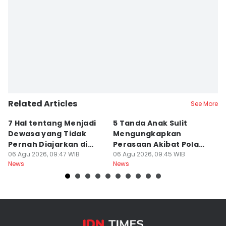
Related Articles
See More
7 Hal tentang Menjadi
5 Tanda Anak Sulit
3
Dewasa yang Tidak
Mengungkapkan
D
Pernah Diajarkan di
Perasaan Akibat Pola
K
Sekolah
06 Agu 2026, 09:47 WIB
Asuh Orangtua
06 Agu 2026, 09:45 WIB
R
05
News
News
Ne