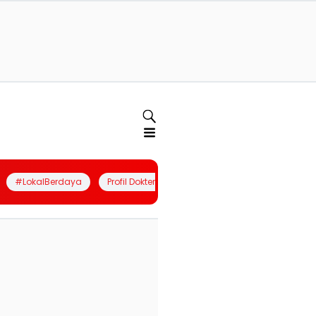
#LokalBerdaya
Profil Dokter
Quiz
Join Community