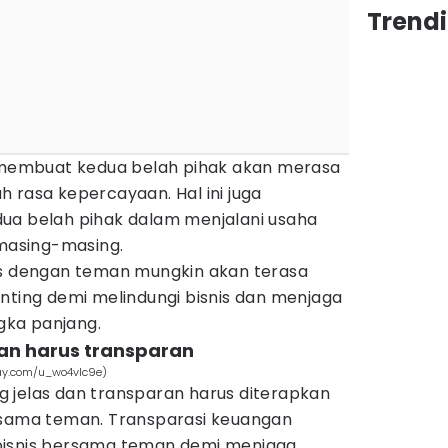
Trend
s membuat kedua belah pihak akan merasa
 rasa kepercayaan. Hal ini juga
ua belah pihak dalam menjalani usaha
asing-masing.
is dengan teman mungkin akan terasa
nting demi melindungi bisnis dan menjaga
ka panjang.
an harus transparan
bay.com/u_wo4vlc9e)
 jelas dan transparan harus diterapkan
rsama teman. Transparasi keuangan
bisnis bersama teman demi menjaga