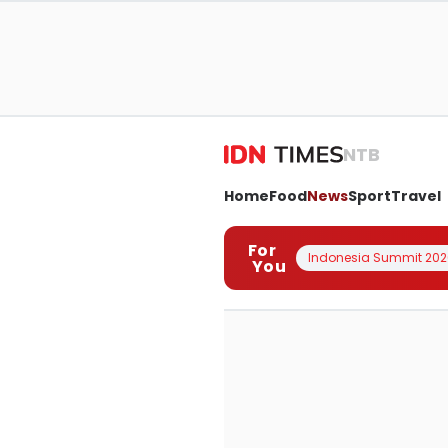
NTB
Home
Food
News
Sport
Travel
For
Indonesia Summit 202
You