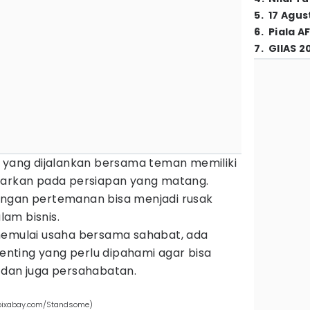
5
.
17 Agus
6
.
Piala A
7
.
GIIAS 2
s yang dijalankan bersama teman memiliki
idasarkan pada persiapan yang matang.
ungan pertemanan bisa menjadi rusak
am bisnis.
memulai usaha bersama sahabat, ada
nting yang perlu dipahami agar bisa
 dan juga persahabatan.
 (pixabay.com/Standsome)