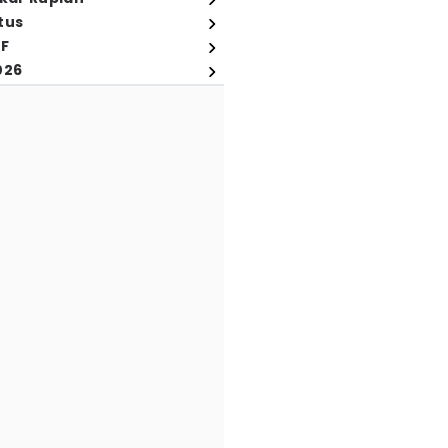
tus
FF
026