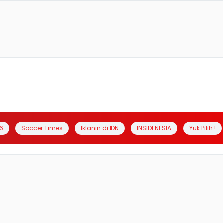
6
Soccer Times
Iklanin di IDN
INSIDENESIA
Yuk Pilih !