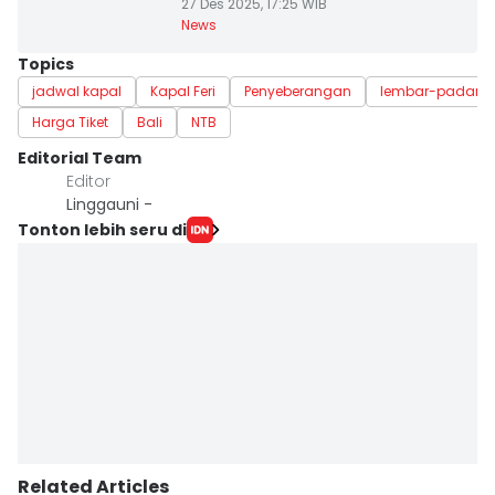
27 Des 2025, 17:25 WIB
News
Topics
jadwal kapal
Kapal Feri
Penyeberangan
lembar-padang
Harga Tiket
Bali
NTB
Editorial Team
Editor
Linggauni -
Tonton lebih seru di
Related Articles