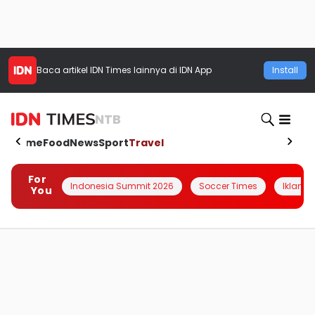
Baca artikel
IDN Times
lainnya di IDN App
Install
NTB
Home
Food
News
Sport
Travel
For
Indonesia Summit 2026
Soccer Times
Iklanin 
You