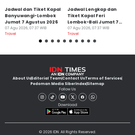
Jadwal dan Tiket Kapal
Jadwal Lengkap dan
4
Banyuwangi-Lombok
Tiket Kapal Feri
d
Jumat 7 Agustus 2026
Lombok-Bali Jumat 7
s
07 Agu 2026, 07:37 WIB
Agustus 2026
07 Agu 2026, 07:37 WIB
07
Travel
Travel
Tr
About Us
Editorial Team
Contact Us
Terms of Services
Pedoman Media Siber
Index
Sitemap
Follow Us
Download
© 2026 IDN. All Rights Reserved.