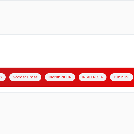
6
Soccer Times
Iklanin di IDN
INSIDENESIA
Yuk Pilih !