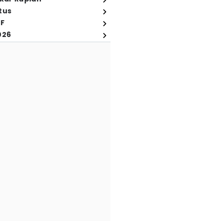
tus
FF
026