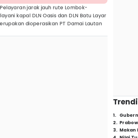
 Pelayaran jarak jauh rute Lombok-
layani kapal DLN Oasis dan DLN Batu Layar
 merupakan dioperasikan PT Damai Lautan
Trendi
1
.
Gubern
2
.
Prabow
3
.
Makan B
4
.
Nilai T