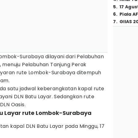
5
.
17 Agus
6
.
Piala A
7
.
GIIAS 2
 Lombok-Surabaya dilayani dari Pelabuhan
, menuju Pelabuhan Tanjung Perak
layaran rute Lombok-Surabaya ditempuh
jam.
ada satu jadwal keberangkatan kapal rute
yani DLN Batu Layar. Sedangkan rute
DLN Oasis.
atu Layar rute Lombok-Surabaya
an kapal DLN Batu Layar pada Minggu, 17