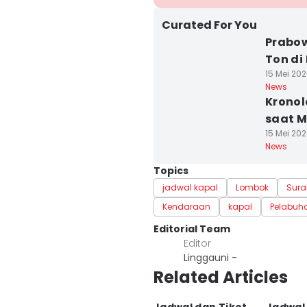
Curated For You
Prabow
Ton di
15 Mei 202
News
Kronol
saat M
15 Mei 202
News
Topics
jadwal kapal
Lombok
Sur
Kendaraan
kapal
Pelabuh
Editorial Team
Editor
Linggauni -
Related Articles