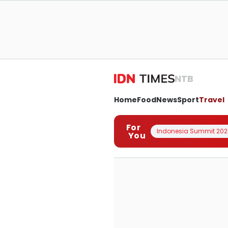
NTB
Home
Food
News
Sport
Travel
For
Indonesia Summit 202
You