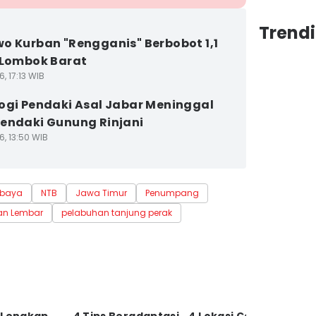
Trendi
o Kurban "Rengganis" Berbobot 1,1
 Lombok Barat
6, 17:13 WIB
ogi Pendaki Asal Jabar Meninggal
endaki Gunung Rinjani
6, 13:50 WIB
abaya
NTB
Jawa Timur
Penumpang
an Lembar
pelabuhan tanjung perak