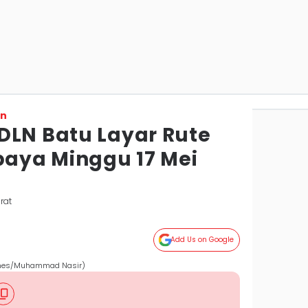
on
DLN Batu Layar Rute
aya Minggu 17 Mei
rat
Add Us on Google
Times/Muhammad Nasir)