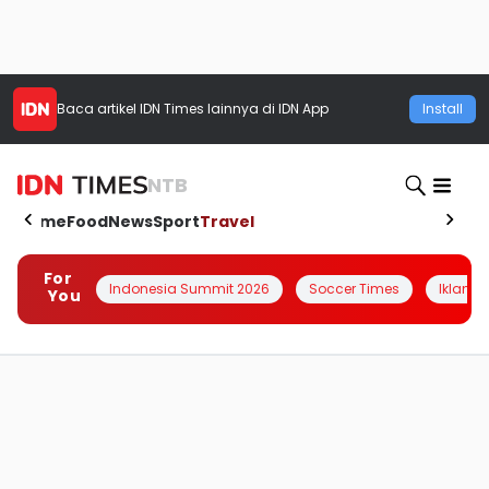
Baca artikel
IDN Times
lainnya di IDN App
Install
NTB
Home
Food
News
Sport
Travel
For
Indonesia Summit 2026
Soccer Times
Iklanin 
You