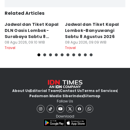
Related Articles
Jadwal dan Tiket Kapal
Jadwal dan Tiket Kapal
J
DLN Oasis Lombok-
Lombok-Banyuwangi
F
Surabaya Sabtu 8
Sabtu 8 Agustus 2026
S
Agustus 2026
08 Agu 2026, 09:10 WIB
08 Agu 2026, 09:09 WIB
08
Travel
Travel
Tr
About Us
Editorial Team
Contact Us
Terms of Services
Pedoman Media Siber
Index
Sitemap
Follow Us
Download