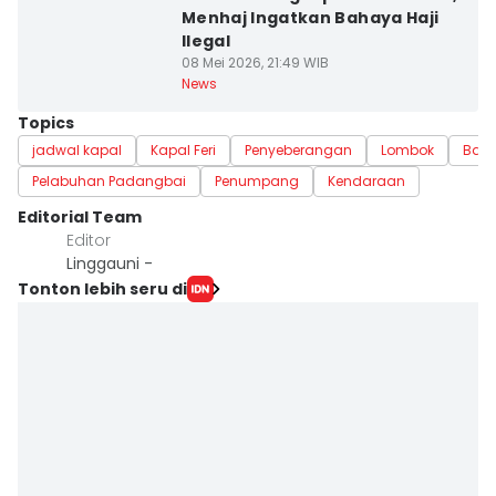
Menhaj Ingatkan Bahaya Haji
Ilegal
08 Mei 2026, 21:49 WIB
News
Topics
jadwal kapal
Kapal Feri
Penyeberangan
Lombok
Bali
Pelabuhan Padangbai
Penumpang
Kendaraan
Editorial Team
Editor
Linggauni -
Tonton lebih seru di