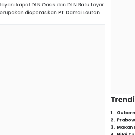
layani kapal DLN Oasis dan DLN Batu Layar
 merupakan dioperasikan PT Damai Lautan
Trendi
1
.
Gubern
2
.
Prabow
3
.
Makan B
4
.
Nilai T