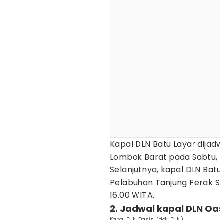
Kapal DLN Batu Layar dija
Lombok Barat pada Sabtu, 9
Selanjutnya, kapal DLN Bat
Pelabuhan Tanjung Perak S
16.00 WITA.
2. Jadwal kapal DLN O
Kapal DLN Oasis. (dok. DLN)