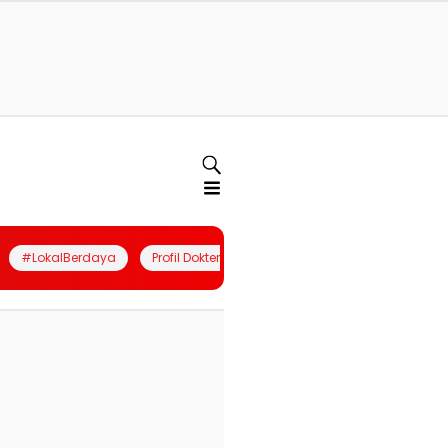
#LokalBerdaya
Profil Dokter
Quiz
Join Community