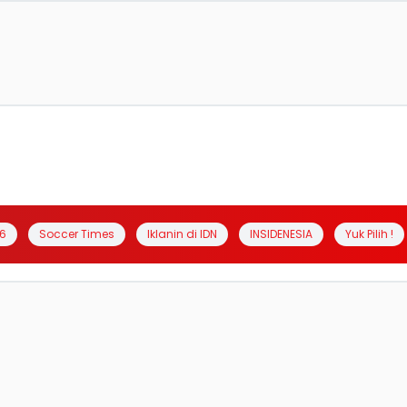
6
Soccer Times
Iklanin di IDN
INSIDENESIA
Yuk Pilih !