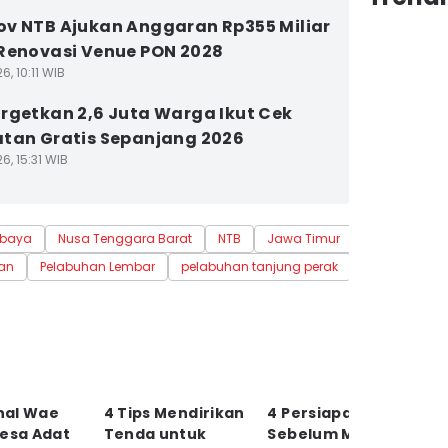
v NTB Ajukan Anggaran Rp355 Miliar
Renovasi Venue PON 2028
6, 10:11 WIB
rgetkan 2,6 Juta Warga Ikut Cek
tan Gratis Sepanjang 2026
6, 15:31 WIB
abaya
Nusa Tenggara Barat
NTB
Jawa Timur
an
Pelabuhan Lembar
pelabuhan tanjung perak
al Wae
4 Tips Mendirikan
4 Persiapan Fisik
5
Desa Adat
Tenda untuk
Sebelum Mendaki
M