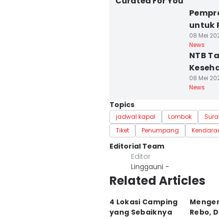
Curated For You
Pempro
untuk 
08 Mei 202
News
NTB Ta
Keseha
08 Mei 202
News
Topics
jadwal kapal
Lombok
Sur
Tiket
Penumpang
Kendara
Editorial Team
Editor
Linggauni -
Related Articles
4 Lokasi Camping
Mengen
yang Sebaiknya
Rebo, 