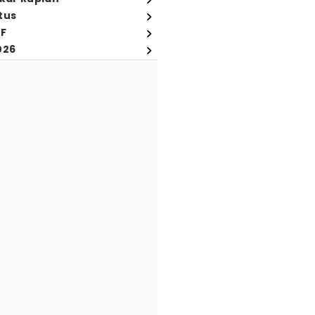
tus
FF
026