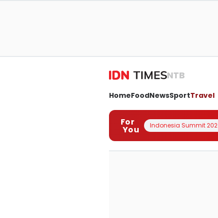
NTB
Home
Food
News
Sport
Travel
For
Indonesia Summit 202
You