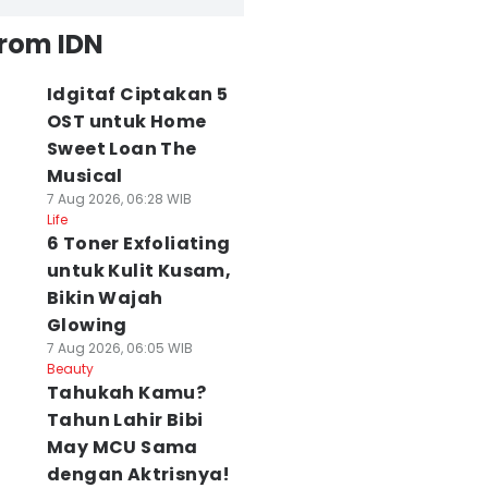
from IDN
Idgitaf Ciptakan 5
OST untuk Home
Sweet Loan The
Musical
7 Aug 2026, 06:28 WIB
Life
6 Toner Exfoliating
untuk Kulit Kusam,
Bikin Wajah
Glowing
7 Aug 2026, 06:05 WIB
Beauty
Tahukah Kamu?
Tahun Lahir Bibi
May MCU Sama
dengan Aktrisnya!