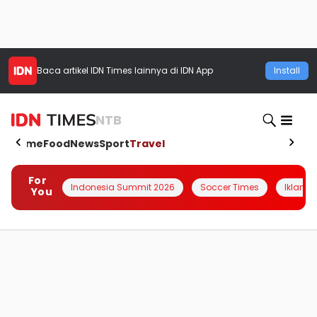
Baca artikel
IDN Times
lainnya di IDN App
Install
NTB
Home
Food
News
Sport
Travel
For
Indonesia Summit 2026
Soccer Times
Iklanin 
You