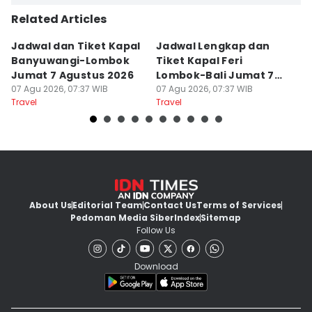
Related Articles
Jadwal dan Tiket Kapal
Jadwal Lengkap dan
4
Banyuwangi-Lombok
Tiket Kapal Feri
d
Jumat 7 Agustus 2026
Lombok-Bali Jumat 7
s
07 Agu 2026, 07:37 WIB
Agustus 2026
07 Agu 2026, 07:37 WIB
07
Travel
Travel
Tr
About Us
Editorial Team
Contact Us
Terms of Services
Pedoman Media Siber
Index
Sitemap
Follow Us
Download