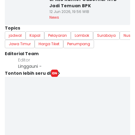
Jadi Temuan BPK
12 Jun 2026, 19:56 WIB
News
Topics
jadwal
Kapal
Pelayaran
Lombok
Surabaya
Nusa 
Jawa Timur
Harga Tiket
Penumpang
Editorial Team
Editor
Linggauni -
Tonton lebih seru di