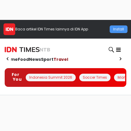
Baca artikel
IDN Times
lainnya di IDN App
Install
NTB
Home
Food
News
Sport
Travel
For
Indonesia Summit 2026
Soccer Times
Iklanin 
You