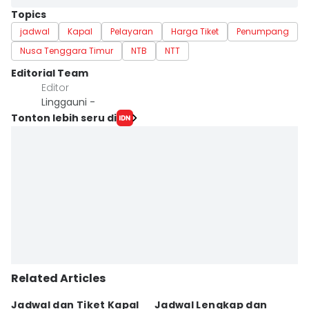
Topics
jadwal
Kapal
Pelayaran
Harga Tiket
Penumpang
Nusa Tenggara Timur
NTB
NTT
Editorial Team
Editor
Linggauni -
Tonton lebih seru di
Related Articles
Jadwal dan Tiket Kapal
Jadwal Lengkap dan
4