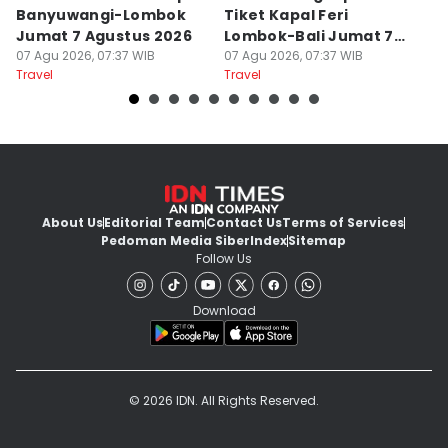
Banyuwangi-Lombok
Tiket Kapal Feri
d
Jumat 7 Agustus 2026
Lombok-Bali Jumat 7
s
07 Agu 2026, 07:37 WIB
Agustus 2026
07 Agu 2026, 07:37 WIB
07
Travel
Travel
Tr
About Us
Editorial Team
Contact Us
Terms of Services
Pedoman Media Siber
Index
Sitemap
Follow Us
Download
© 2026 IDN. All Rights Reserved.