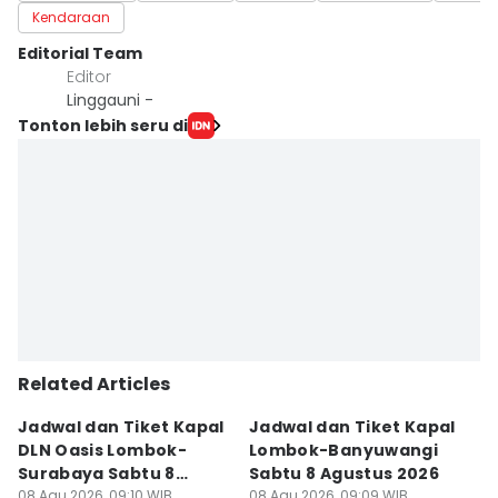
Kendaraan
Editorial Team
Editor
Linggauni -
Tonton lebih seru di
Related Articles
Jadwal dan Tiket Kapal
Jadwal dan Tiket Kapal
J
DLN Oasis Lombok-
Lombok-Banyuwangi
F
Surabaya Sabtu 8
Sabtu 8 Agustus 2026
S
Agustus 2026
08 Agu 2026, 09:10 WIB
08 Agu 2026, 09:09 WIB
08