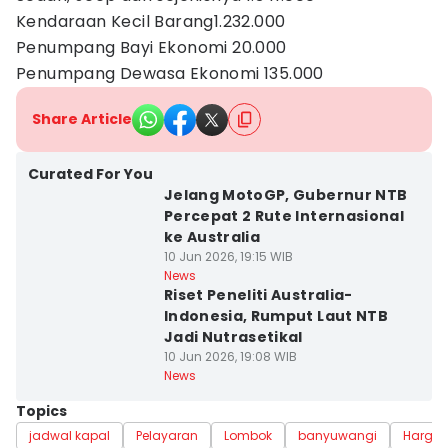
Kendaraan Kecil Barang1.232.000
Penumpang Bayi Ekonomi 20.000
Penumpang Dewasa Ekonomi 135.000
Share Article
Curated For You
Jelang MotoGP, Gubernur NTB
Percepat 2 Rute Internasional
ke Australia
10 Jun 2026, 19:15 WIB
News
Riset Peneliti Australia-
Indonesia, Rumput Laut NTB
Jadi Nutrasetikal
10 Jun 2026, 19:08 WIB
News
Topics
jadwal kapal
Pelayaran
Lombok
banyuwangi
Harga T