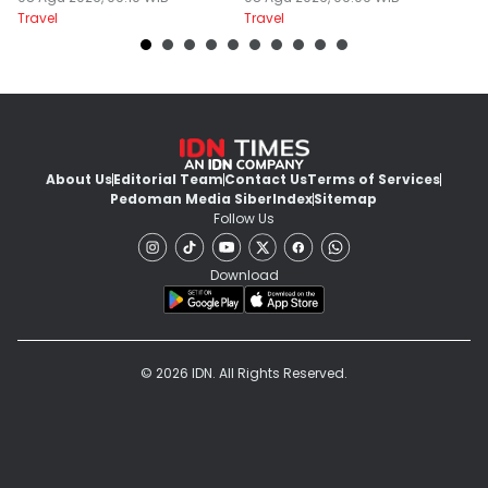
Travel
Travel
Tr
About Us
Editorial Team
Contact Us
Terms of Services
Pedoman Media Siber
Index
Sitemap
Follow Us
Download
© 2026 IDN. All Rights Reserved.