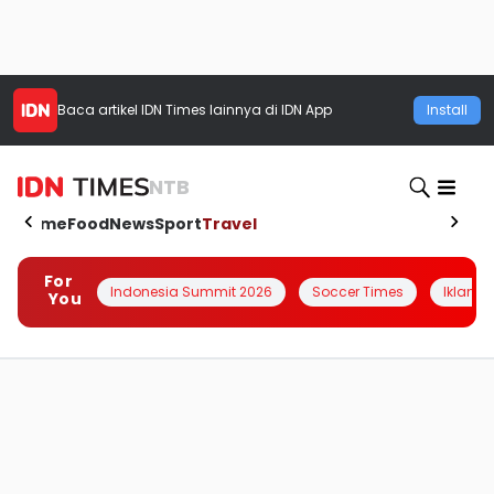
Baca artikel
IDN Times
lainnya di IDN App
Install
NTB
Home
Food
News
Sport
Travel
For
Indonesia Summit 2026
Soccer Times
Iklanin 
You