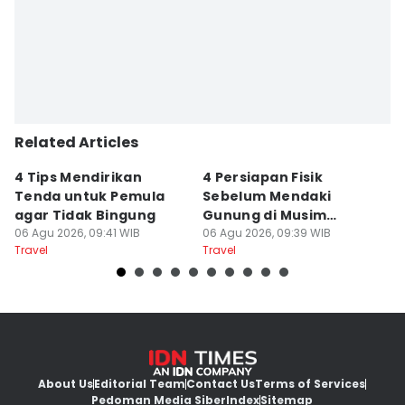
Related Articles
4 Tips Mendirikan
4 Persiapan Fisik
5
Tenda untuk Pemula
Sebelum Mendaki
E
agar Tidak Bingung
Gunung di Musim
B
06 Agu 2026, 09:41 WIB
Kemarau
06 Agu 2026, 09:39 WIB
B
06
Travel
Travel
Tr
About Us
Editorial Team
Contact Us
Terms of Services
Pedoman Media Siber
Index
Sitemap