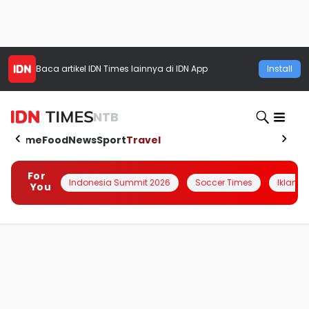
Baca artikel
IDN Times
lainnya di IDN App
Install
NTB
Home
Food
News
Sport
Travel
For
Indonesia Summit 2026
Soccer Times
Iklanin 
You