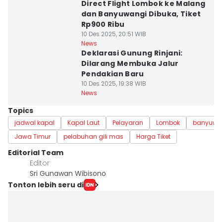
Direct Flight Lombok ke Malang
dan Banyuwangi Dibuka, Tiket
Rp900 Ribu
10 Des 2025, 20:51 WIB
News
Deklarasi Gunung Rinjani:
Dilarang Membuka Jalur
Pendakian Baru
10 Des 2025, 19:38 WIB
News
Topics
jadwal kapal
Kapal Laut
Pelayaran
Lombok
banyuwa
Jawa Timur
pelabuhan gili mas
Harga Tiket
Editorial Team
Editor
Sri Gunawan Wibisono
Tonton lebih seru di