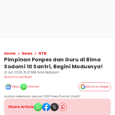
Home
News
NTB
Pimpinan Ponpes dan Guru di Bima
Sodomi 10 Santri, Begini Modusnya!
01 Jun 2026, 15:21 WIB
Kota Mataram
Muhammad Nasir
News
Channel
Add Us on Google
Ilustrasi kekerasan seksual (IDN Times/Sukma Shakti)
Share Article