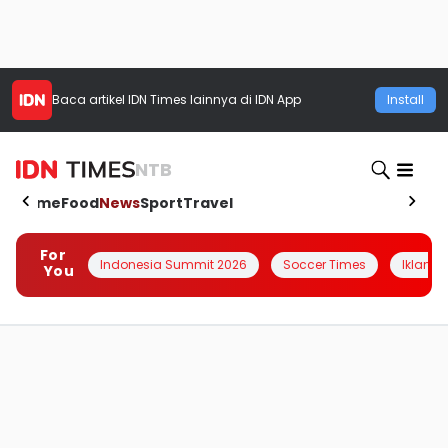
Baca artikel
IDN Times
lainnya di IDN App
Install
NTB
Home
Food
News
Sport
Travel
For
Indonesia Summit 2026
Soccer Times
Iklanin 
You