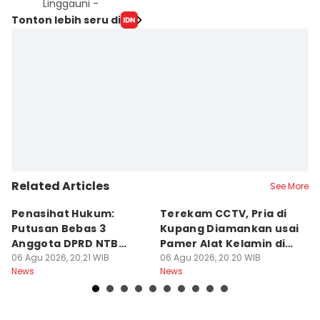
Linggauni -
Tonton lebih seru di
Related Articles
See More
Penasihat Hukum:
Terekam CCTV, Pria di
K
Putusan Bebas 3
Kupang Diamankan usai
B
Anggota DPRD NTB
Pamer Alat Kelamin di
A
Bersifat Final
06 Agu 2026, 20:21 WIB
Kios
06 Agu 2026, 20:20 WIB
06
News
News
Ne