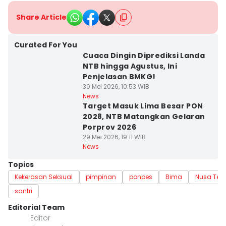
Share Article
Curated For You
Cuaca Dingin Diprediksi Landa
NTB hingga Agustus, Ini
Penjelasan BMKG!
30 Mei 2026, 10:53 WIB
News
Target Masuk Lima Besar PON
2028, NTB Matangkan Gelaran
Porprov 2026
29 Mei 2026, 19:11 WIB
News
Topics
Kekerasan Seksual
pimpinan
ponpes
Bima
Nusa Ten
santri
Editorial Team
Editor