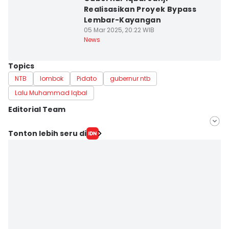
Realisasikan Proyek Bypass
Lembar-Kayangan
05 Mar 2025, 20:22 WIB
News
Topics
NTB
lombok
Pidato
gubernur ntb
Lalu Muhammad Iqbal
Editorial Team
Editor
Tonton lebih seru di
Linggauni -
Editor
Muhammad Nasir