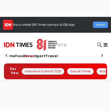
Baca artikel
IDN Times
lainnya di IDN App
Install
NTB
Home
Food
News
Sport
Travel
For
Indonesia Summit 2026
Soccer Times
Iklanin 
You