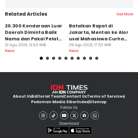
Related Articles
See More
20.300 Kendaraan Luar
Batalkan Rapat di
E
Daerah Diminta Balik
Jakarta, Mentan ke Alor
I
Nama dan Pakai Pelat
usai Mahasiswa Curhat
L
NTB
10 Agu 2026, 13:50 WIB
Beras Mahal
09 Agu 2026, 17:53 WIB
N
08
News
News
Ne
About Us
Editorial Team
Contact Us
Terms of Services
Pedoman Media Siber
Index
Sitemap
Follow Us
Download