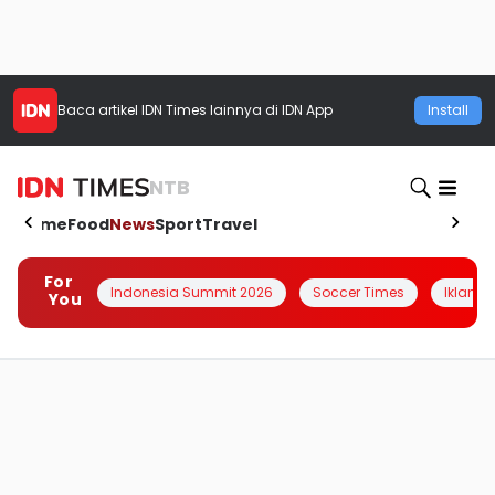
Baca artikel
IDN Times
lainnya di IDN App
Install
NTB
Home
Food
News
Sport
Travel
For
Indonesia Summit 2026
Soccer Times
Iklanin 
You