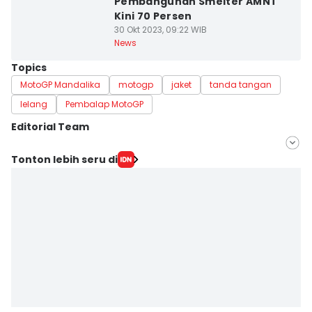
Pembangunan Smelter AMNT
Kini 70 Persen
30 Okt 2023, 09:22 WIB
News
Topics
MotoGP Mandalika
motogp
jaket
tanda tangan
lelang
Pembalap MotoGP
Editorial Team
Editor
Tonton lebih seru di
Linggauni -
Editor
Muhammad Nasir