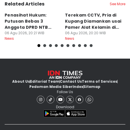
Related Articles
See More
Penasihat Hukum:
Terekam CCTV, Pria di
K
Putusan Bebas 3
Kupang Diamankan usai
B
Anggota DPRD NTB
Pamer Alat Kelamin di
A
Bersifat Final
06 Agu 2026, 20:21 WIB
Kios
06 Agu 2026, 20:20 WIB
06
News
News
Ne
About Us
Editorial Team
Contact Us
Terms of Services
Pedoman Media Siber
Index
Sitemap
Follow Us
Download