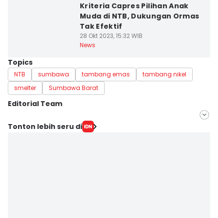
Kriteria Capres Pilihan Anak
Muda di NTB, Dukungan Ormas
Tak Efektif
28 Okt 2023, 15:32 WIB
News
Topics
NTB
sumbawa
tambang emas
tambang nikel
smelter
Sumbawa Barat
Editorial Team
Editor
Tonton lebih seru di
Linggauni -
Editor
Muhammad Nasir