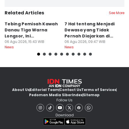
Related Articles
See More
Tebing Pemisah Kawah
7 Hal tentang Menjadi
5
Danau Tiga Warna
Dewasa yang Tidak
M
Longsor, Ini
Pernah Diajarkan di
P
Penyebabnya!
06 Agu 2026, 15:43 WIB
Sekolah
06 Agu 2026, 09:47 WIB
A
06
News
News
Ne
About Us
Editorial Team
Contact Us
Terms of Services
Pedoman Media Siber
Index
Sitemap
Follow Us
Download