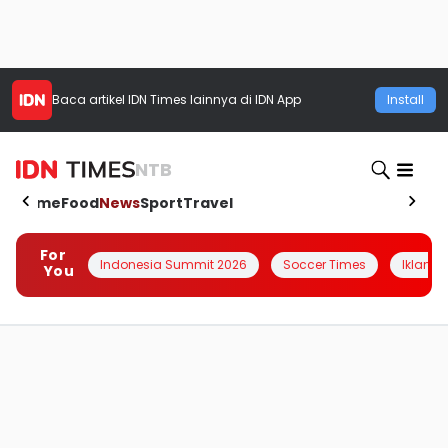
Baca artikel
IDN Times
lainnya di IDN App
Install
NTB
Home
Food
News
Sport
Travel
For
Indonesia Summit 2026
Soccer Times
Iklanin 
You