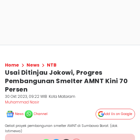
Home
News
NTB
Usai Ditinjau Jokowi, Progres
Pembangunan Smelter AMNT Kini 70
Persen
30 Okt 2023, 09:22 WIB
Kota Mataram
Muhammad Nasir
News
Channel
Add Us on Google
Geliat proyek pembangunan smelter AMNT di Sumbawa Barat. (dok.
Istimewa)