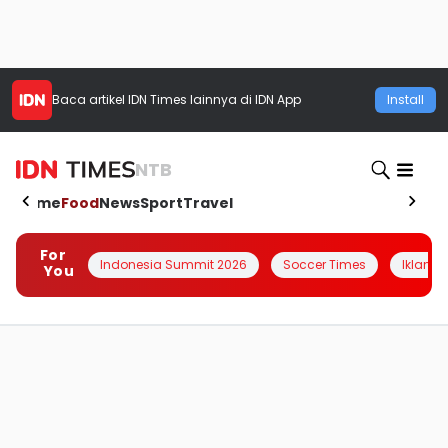
Baca artikel
IDN Times
lainnya di IDN App
Install
NTB
Home
Food
News
Sport
Travel
For
Indonesia Summit 2026
Soccer Times
Iklanin 
You