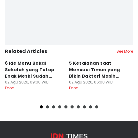
Related Articles
See More
6 Ide Menu Bekal
5 Kesalahan saat
[
Sekolah yang Tetap
Mencuci Timun yang
T
Enak Meski Sudah
Bikin Bakteri Masih
B
Dingin
02 Agu 2026, 09:00 WIB
Nempel
02 Agu 2026, 06:00 WIB
Ja
19
Food
Food
Fo