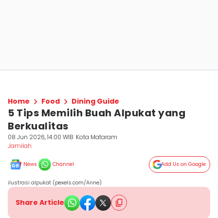
Home
Food
Dining Guide
5 Tips Memilih Buah Alpukat yang
Berkualitas
08 Jun 2026, 14:00 WIB
Kota Mataram
Jamilah
News
Channel
Add Us on Google
ilustrasi alpukat (pexels.com/Anne)
Share Article