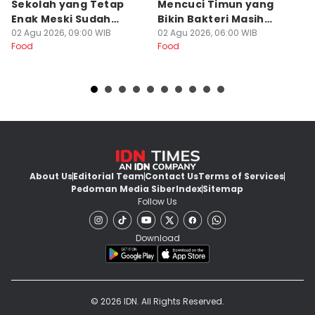
Sekolah yang Tetap
Mencuci Timun yang
T
Enak Meski Sudah
Bikin Bakteri Masih
B
Dingin
02 Agu 2026, 09:00 WIB
Nempel
02 Agu 2026, 06:00 WIB
Ja
19
Food
Food
Fo
About Us
Editorial Team
Contact Us
Terms of Services
Pedoman Media Siber
Index
Sitemap
Follow Us
Download
© 2026 IDN. All Rights Reserved.