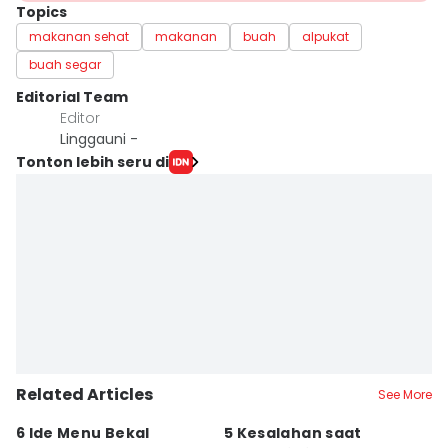
Topics
makanan sehat
makanan
buah
alpukat
buah segar
Editorial Team
Editor
Linggauni -
Tonton lebih seru di
Related Articles
See More
6 Ide Menu Bekal
5 Kesalahan saat
[