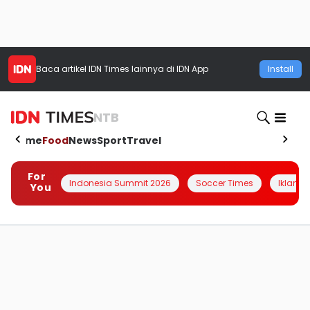
Baca artikel
IDN Times
lainnya di IDN App
Install
NTB
Home
Food
News
Sport
Travel
For
Indonesia Summit 2026
Soccer Times
Iklanin 
You