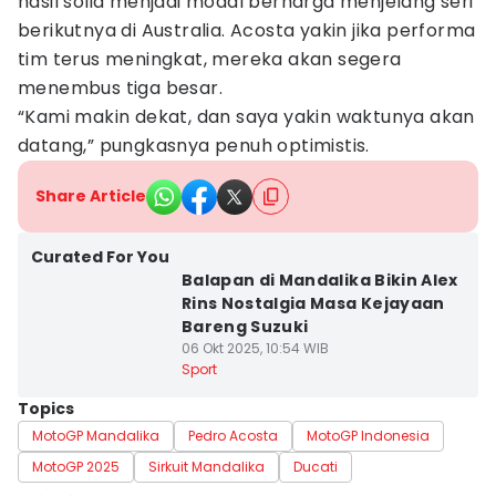
hasil solid menjadi modal berharga menjelang seri
berikutnya di Australia. Acosta yakin jika performa
tim terus meningkat, mereka akan segera
menembus tiga besar.
“Kami makin dekat, dan saya yakin waktunya akan
datang,” pungkasnya penuh optimistis.
Share Article
Curated For You
Balapan di Mandalika Bikin Alex
Rins Nostalgia Masa Kejayaan
Bareng Suzuki
06 Okt 2025, 10:54 WIB
Sport
Topics
MotoGP Mandalika
Pedro Acosta
MotoGP Indonesia
MotoGP 2025
Sirkuit Mandalika
Ducati