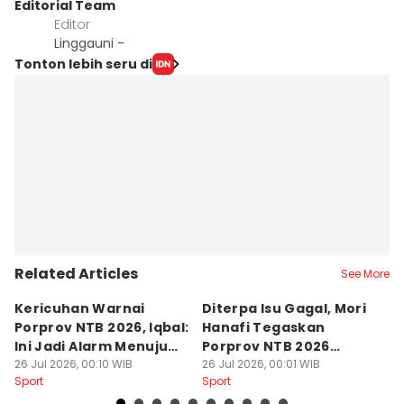
Editorial Team
Editor
Linggauni -
Tonton lebih seru di
Related Articles
See More
Kericuhan Warnai
Diterpa Isu Gagal, Mori
H
Porprov NTB 2026, Iqbal:
Hanafi Tegaskan
K
Ini Jadi Alarm Menuju
Porprov NTB 2026
P
PON 2028
26 Jul 2026, 00:10 WIB
Sukses Digelar
26 Jul 2026, 00:01 WIB
25
Sport
Sport
Sp