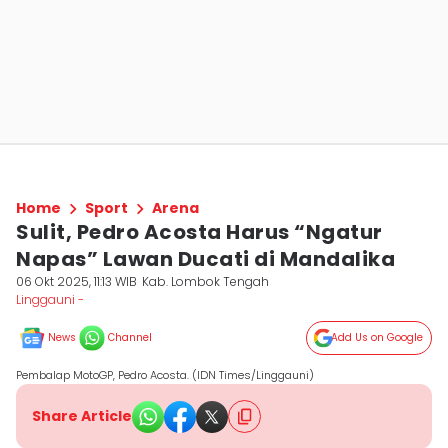
Home
Sport
Arena
Sulit, Pedro Acosta Harus “Ngatur
Napas” Lawan Ducati di Mandalika
06 Okt 2025, 11:13 WIB
Kab. Lombok Tengah
Linggauni -
News
Channel
Add Us on Google
Pembalap MotoGP, Pedro Acosta. (IDN Times/Linggauni)
Share Article