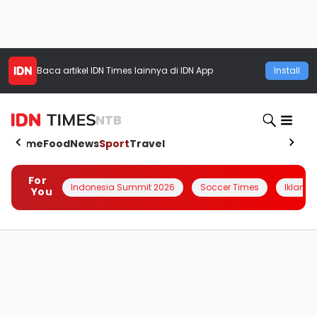
Baca artikel
IDN Times
lainnya di IDN App
Install
NTB
Home
Food
News
Sport
Travel
For
Indonesia Summit 2026
Soccer Times
Iklanin 
You