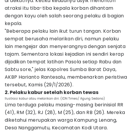
di dekatnya. Ketika keduanya asyik menonton
atraksi itu tiba-tiba kepala korban dihantam
dengan kayu oleh salah seorang pelaku di bagian
kepala.
"Beberapa pelaku lain ikut turun tangan. Korban
sempat berusaha melarikan diri, namun pelaku
lain mengejar dan menyerangnya dengan senjata
tajam. Sementara lokasi kejadian ini sendiri kerap
dijadikan tempat latihan Pasola setiap Rabu dan
Sabtu sore," jelas Kapolres Sumba Barat Daya,
AKBP Harianto Rantesalu, membenarkan peristiwa
tersebut, Kamis (29/1/2026).
2. Pelaku kabur setelah korban tewas
Ilustrasi kabur atau melarikan diri. (IDN Times/ Agung Sedana)
Lima terduga pelaku masing-masing berinisial RR
(41), RM (32), RJ (28), M (25), dan RB (26). Mereka
diketahui merupakan warga Kampung Lenang,
Desa Nanggamutu, Kecamatan Kodi Utara.