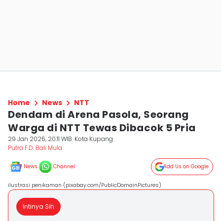
Home
News
NTT
Dendam di Arena Pasola, Seorang
Warga di NTT Tewas Dibacok 5 Pria
29 Jan 2026, 20:11 WIB
Kota Kupang
Putra F.D. Bali Mula
News
Channel
Add Us on Google
ilustrasi penikaman (pixabay.com/PublicDomainPictures)
Intinya Sih