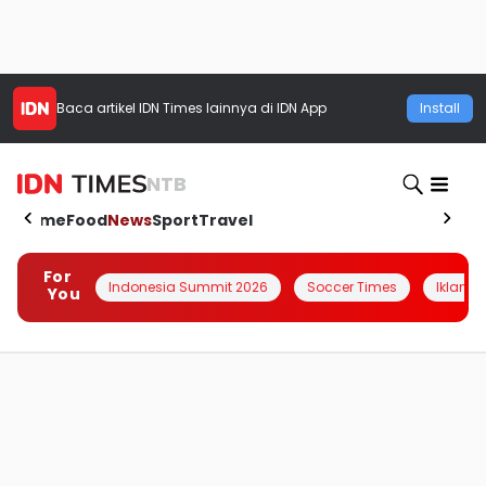
Baca artikel
IDN Times
lainnya di IDN App
Install
NTB
Home
Food
News
Sport
Travel
For
Indonesia Summit 2026
Soccer Times
Iklanin 
You