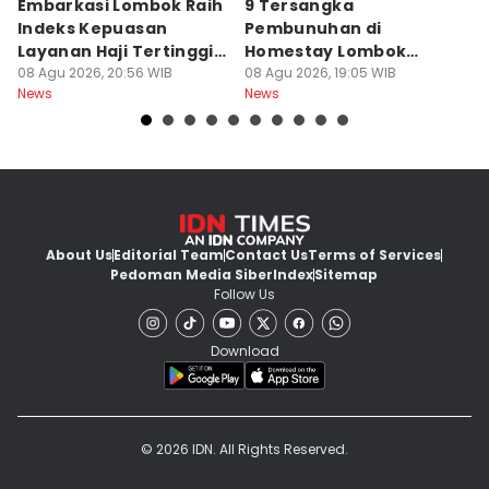
Embarkasi Lombok Raih
9 Tersangka
J
Indeks Kepuasan
Pembunuhan di
d
Layanan Haji Tertinggi
Homestay Lombok
B
Nasional
08 Agu 2026, 20:56 WIB
Barat Dilimpahkan ke
08 Agu 2026, 19:05 WIB
2
08
News
News
Ne
Jaksa
About Us
Editorial Team
Contact Us
Terms of Services
Pedoman Media Siber
Index
Sitemap
Follow Us
Download
© 2026 IDN. All Rights Reserved.