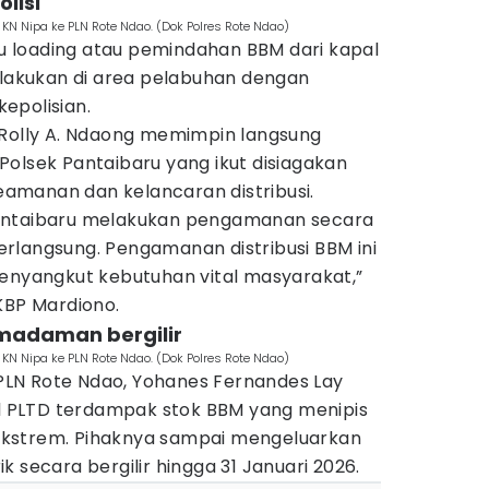
lisi
N Nipa ke PLN Rote Ndao. (Dok Polres Rote Ndao)
 loading atau pemindahan BBM dari kapal
ilakukan di area pelabuhan dengan
epolisian.
 Rolly A. Ndaong memimpin langsung
olsek Pantaibaru yang ikut disiagakan
amanan dan kelancaran distribusi.
antaibaru melakukan pengamanan secara
rlangsung. Pengamanan distribusi BBM ini
menyangkut kebutuhan vital masyarakat,”
KBP Mardiono.
madaman bergilir
N Nipa ke PLN Rote Ndao. (Dok Polres Rote Ndao)
LN Rote Ndao, Yohanes Fernandes Lay
 PLTD terdampak stok BBM yang menipis
kstrem. Pihaknya sampai mengeluarkan
 secara bergilir hingga 31 Januari 2026.