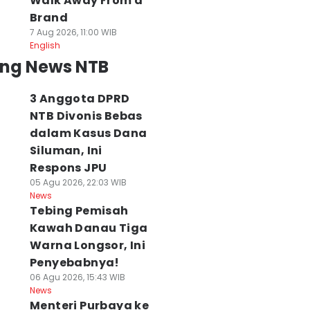
Walk Away From a
Brand
7 Aug 2026, 11:00 WIB
English
ing News NTB
3 Anggota DPRD
NTB Divonis Bebas
dalam Kasus Dana
Siluman, Ini
Respons JPU
05 Agu 2026, 22:03 WIB
News
Tebing Pemisah
Kawah Danau Tiga
Warna Longsor, Ini
Penyebabnya!
06 Agu 2026, 15:43 WIB
News
Menteri Purbaya ke