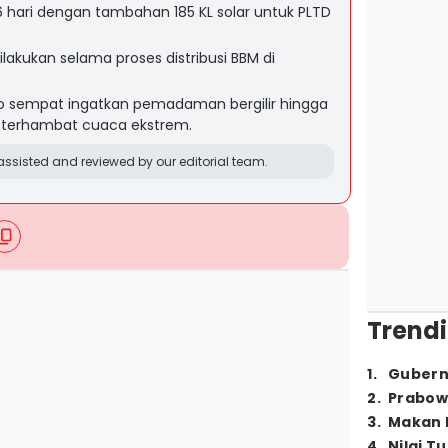
4,6 hari dengan tambahan 185 KL solar untuk PLTD
lakukan selama proses distribusi BBM di
o sempat ingatkan pemadaman bergilir hingga
M terhambat cuaca ekstrem.
ssisted and reviewed by our editorial team.
Trendi
1
.
Gubern
2
.
Prabow
3
.
Makan B
4
.
Nilai T