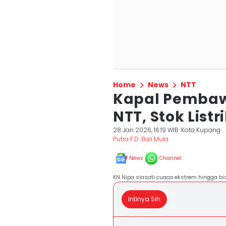
Home
News
NTT
Kapal Pembawa
NTT, Stok List
28 Jan 2026, 16:19 WIB
Kota Kupang
Putra F.D. Bali Mula
News
Channel
KN Nipa siasati cuaca ekstrem hingga bi
Intinya Sih