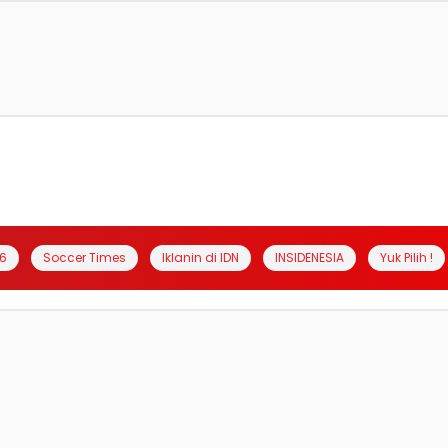
6
Soccer Times
Iklanin di IDN
INSIDENESIA
Yuk Pilih !