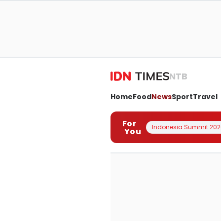
NTB
Home
Food
News
Sport
Travel
For
Indonesia Summit 202
You