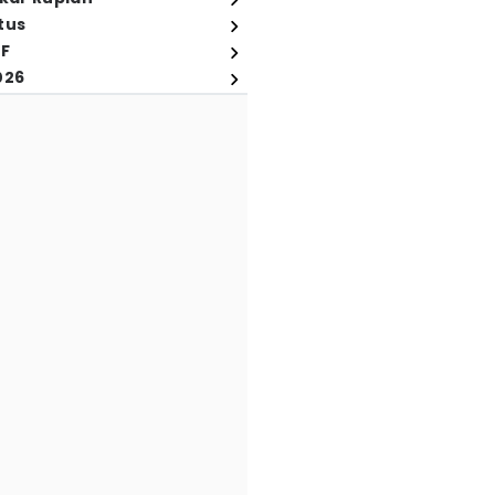
tus
FF
026