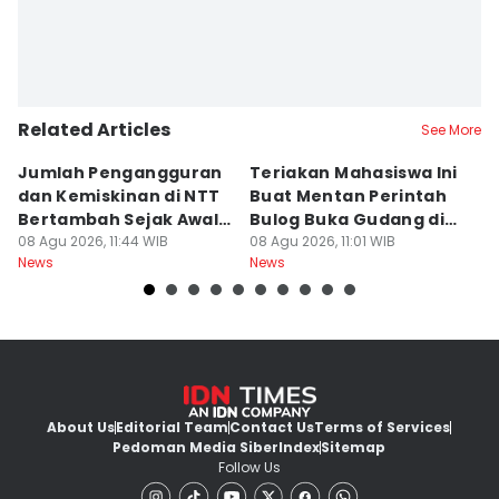
Related Articles
See More
Jumlah Pengangguran
Teriakan Mahasiswa Ini
K
dan Kemiskinan di NTT
Buat Mentan Perintah
R
Bertambah Sejak Awal
Bulog Buka Gudang di
H
2026
08 Agu 2026, 11:44 WIB
Alor
08 Agu 2026, 11:01 WIB
T
08
News
News
Ne
About Us
Editorial Team
Contact Us
Terms of Services
Pedoman Media Siber
Index
Sitemap
Follow Us