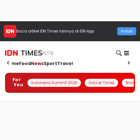
Baca artikel
IDN Times
lainnya di IDN App
Install
NTB
Home
Food
News
Sport
Travel
For
Indonesia Summit 2026
Soccer Times
Iklanin 
You