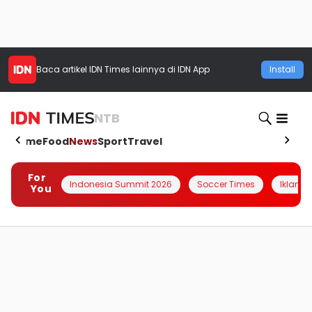
Baca artikel
IDN Times
lainnya di IDN App
Install
NTB
Home
Food
News
Sport
Travel
For
Indonesia Summit 2026
Soccer Times
Iklanin 
You