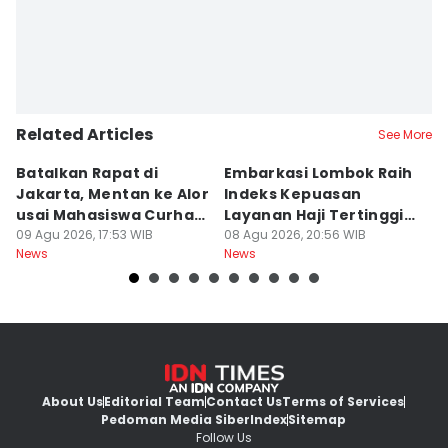
Related Articles
See More
Batalkan Rapat di
Embarkasi Lombok Raih
9
Jakarta, Mentan ke Alor
Indeks Kepuasan
P
usai Mahasiswa Curhat
Layanan Haji Tertinggi
H
Beras Mahal
09 Agu 2026, 17:53 WIB
Nasional
08 Agu 2026, 20:56 WIB
B
08
News
News
Ne
J
About Us
Editorial Team
Contact Us
Terms of Services
Pedoman Media Siber
Index
Sitemap
Follow Us