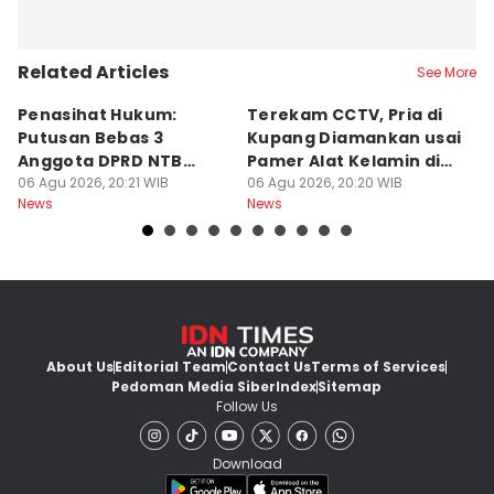
Related Articles
See More
Penasihat Hukum:
Terekam CCTV, Pria di
K
Putusan Bebas 3
Kupang Diamankan usai
B
Anggota DPRD NTB
Pamer Alat Kelamin di
A
Bersifat Final
06 Agu 2026, 20:21 WIB
Kios
06 Agu 2026, 20:20 WIB
06
News
News
Ne
About Us
Editorial Team
Contact Us
Terms of Services
Pedoman Media Siber
Index
Sitemap
Follow Us
Download