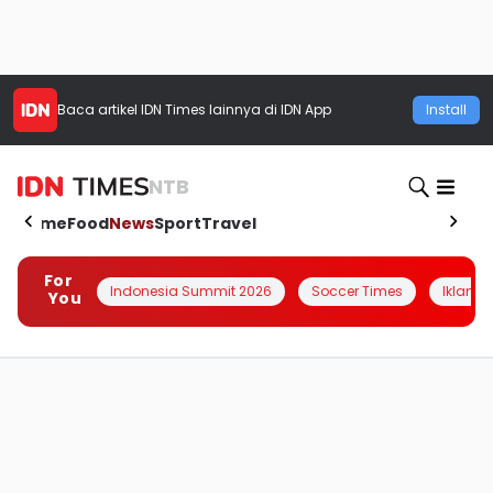
Baca artikel
IDN Times
lainnya di IDN App
Install
NTB
Home
Food
News
Sport
Travel
For
Indonesia Summit 2026
Soccer Times
Iklanin 
You