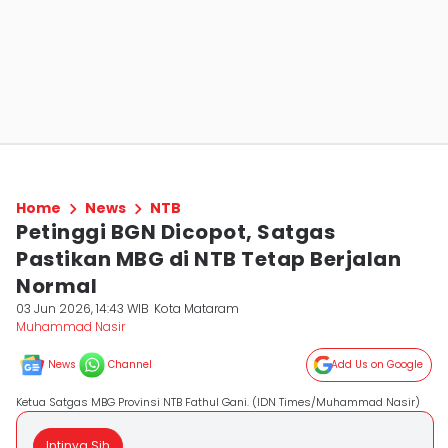
Home
News
NTB
Petinggi BGN Dicopot, Satgas
Pastikan MBG di NTB Tetap Berjalan
Normal
03 Jun 2026, 14:43 WIB
Kota Mataram
Muhammad Nasir
News
Channel
Add Us on Google
Ketua Satgas MBG Provinsi NTB Fathul Gani. (IDN Times/Muhammad Nasir)
Intinya Sih