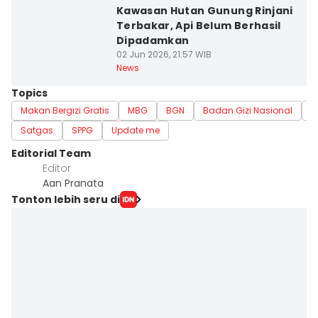
Kawasan Hutan Gunung Rinjani
Terbakar, Api Belum Berhasil
Dipadamkan
02 Jun 2026, 21:57 WIB
News
Topics
Makan Bergizi Gratis
MBG
BGN
Badan Gizi Nasional
N
Satgas
SPPG
Update me
Editorial Team
Editor
Aan Pranata
Tonton lebih seru di