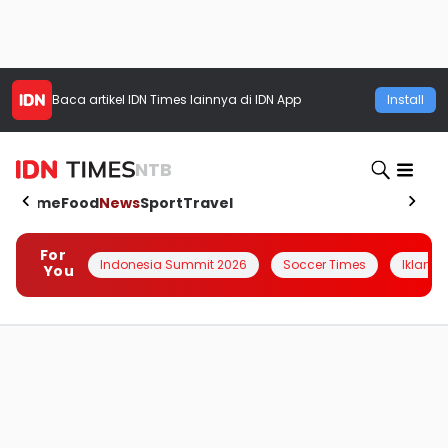
Baca artikel
IDN Times
lainnya di IDN App
Install
NTB
Home
Food
News
Sport
Travel
For
Indonesia Summit 2026
Soccer Times
Iklanin 
You