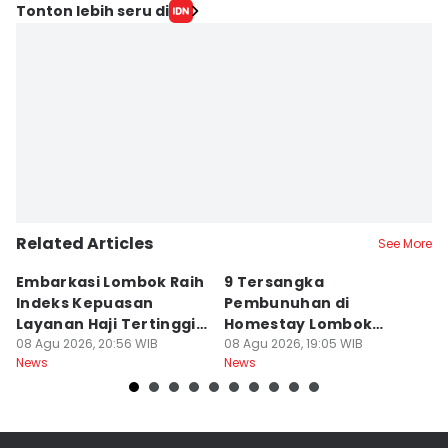
Editor
Tonton lebih seru di
Linggauni -
Editor
Ruhaili
Related Articles
See More
Embarkasi Lombok Raih
9 Tersangka
J
Indeks Kepuasan
Pembunuhan di
d
Layanan Haji Tertinggi
Homestay Lombok
B
Nasional
08 Agu 2026, 20:56 WIB
Barat Dilimpahkan ke
08 Agu 2026, 19:05 WIB
2
08
News
News
Ne
Jaksa