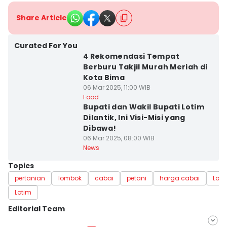
Share Article
Curated For You
4 Rekomendasi Tempat
Berburu Takjil Murah Meriah di
Kota Bima
06 Mar 2025, 11:00 WIB
Food
Bupati dan Wakil Bupati Lotim
Dilantik, Ini Visi-Misi yang
Dibawa!
06 Mar 2025, 08:00 WIB
News
Topics
pertanian
lombok
cabai
petani
harga cabai
Lom
Lotim
Editorial Team