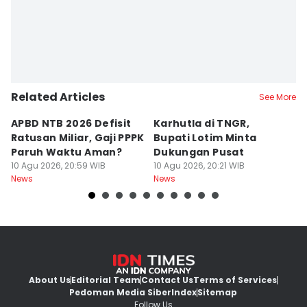
Related Articles
See More
APBD NTB 2026 Defisit
Karhutla di TNGR,
E
Ratusan Miliar, Gaji PPPK
Bupati Lotim Minta
M
Paruh Waktu Aman?
Dukungan Pusat
H
10 Agu 2026, 20:59 WIB
10 Agu 2026, 20:21 WIB
L
10
News
News
Ne
About Us
Editorial Team
Contact Us
Terms of Services
Pedoman Media Siber
Index
Sitemap
Follow Us