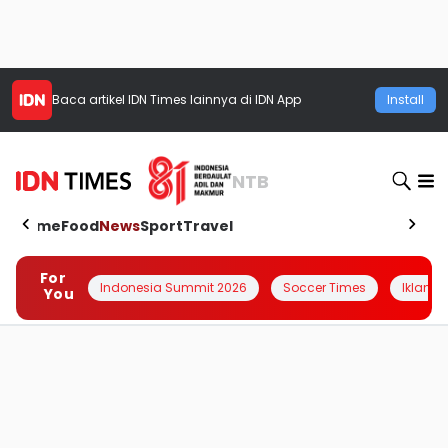
Baca artikel
IDN Times
lainnya di IDN App
Install
NTB
Home
Food
News
Sport
Travel
For
Indonesia Summit 2026
Soccer Times
Iklanin 
You