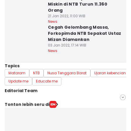
Miskin di NTB Turun 11.360
Orang
21 Jan 2022, 11:00 WIB
News
Cegah Gelombang Massa,
Forkopimda NTB Sepakat Ustaz
Mizan Diamankan
03 Jan 2022, 17:14 WIB
News
Topics
Mataram
NTB
Nusa Tenggara Barat
Ujaran kebencian
Update me
Educate me
Editorial Team
Editor
Tonton lebih seru di
Ahmad Viqi
Editor
Sri Gunawan Wibisono