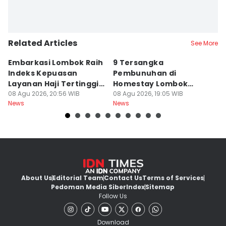
Related Articles
See More
Embarkasi Lombok Raih
9 Tersangka
J
Indeks Kepuasan
Pembunuhan di
d
Layanan Haji Tertinggi
Homestay Lombok
B
Nasional
08 Agu 2026, 20:56 WIB
Barat Dilimpahkan ke
08 Agu 2026, 19:05 WIB
2
08
News
News
Ne
Jaksa
About Us
Editorial Team
Contact Us
Terms of Services
Pedoman Media Siber
Index
Sitemap
Follow Us
Download