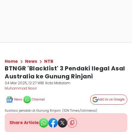
Home
News
NTB
BTNGR 'Blacklist' 3 Pendaki Ilegal Asal
Australia ke Gunung Rinjani
04 Mar 2025, 12:27 WIB
Kota Mataram
Muhammad Nasir
News
Channel
Add Us on Google
Ilustrasi pendaki di Gunung Rinjani. (IDN Times/Istimewa)
Share Article