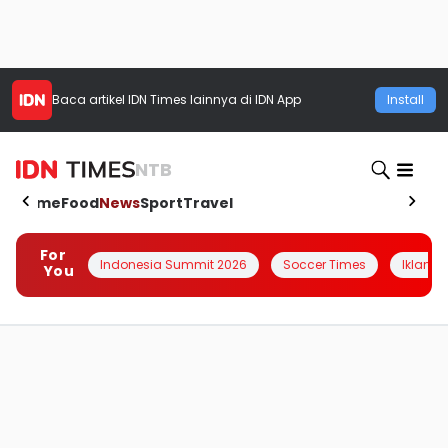
Baca artikel
IDN Times
lainnya di IDN App
Install
NTB
Home
Food
News
Sport
Travel
For
Indonesia Summit 2026
Soccer Times
Iklanin 
You