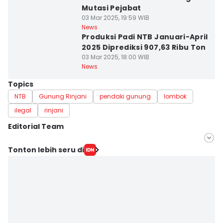
Mutasi Pejabat
03 Mar 2025, 19:59 WIB
News
Produksi Padi NTB Januari-April
2025 Diprediksi 907,63 Ribu Ton
03 Mar 2025, 18:00 WIB
News
Topics
NTB
Gunung Rinjani
pendaki gunung
lombok
ilegal
rinjani
Editorial Team
Editor
Tonton lebih seru di
Linggauni -
Editor
Muhammad Nasir