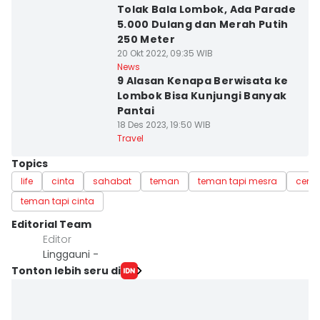
Tolak Bala Lombok, Ada Parade
5.000 Dulang dan Merah Putih
250 Meter
20 Okt 2022, 09:35 WIB
News
9 Alasan Kenapa Berwisata ke
Lombok Bisa Kunjungi Banyak
Pantai
18 Des 2023, 19:50 WIB
Travel
Topics
life
cinta
sahabat
teman
teman tapi mesra
cemb
teman tapi cinta
Editorial Team
Editor
Linggauni -
Tonton lebih seru di