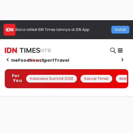
Baca artikel
IDN Times
lainnya di IDN App
Install
NTB
Home
Food
News
Sport
Travel
For
Indonesia Summit 2026
Soccer Times
Iklanin 
You