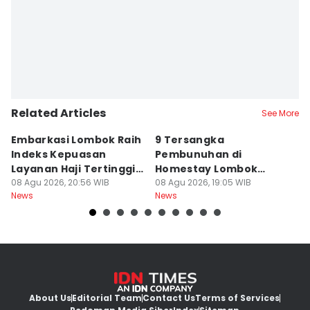
Related Articles
See More
Embarkasi Lombok Raih
9 Tersangka
J
Indeks Kepuasan
Pembunuhan di
d
Layanan Haji Tertinggi
Homestay Lombok
B
Nasional
08 Agu 2026, 20:56 WIB
Barat Dilimpahkan ke
08 Agu 2026, 19:05 WIB
2
08
News
News
Ne
Jaksa
About Us
Editorial Team
Contact Us
Terms of Services