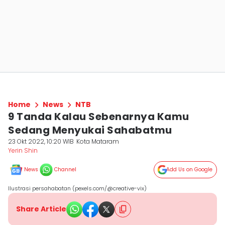
Home
News
NTB
9 Tanda Kalau Sebenarnya Kamu
Sedang Menyukai Sahabatmu
23 Okt 2022, 10:20 WIB
Kota Mataram
Yerin Shin
News
Channel
Add Us on Google
Ilustrasi persahabatan (pexels.com/@creative-vix)
Share Article