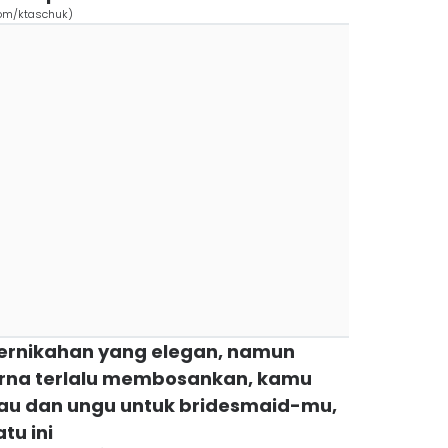
com/ktaschuk)
pernikahan yang elegan, namun
na terlalu membosankan, kamu
ijau dan ungu untuk bridesmaid-mu,
tu ini