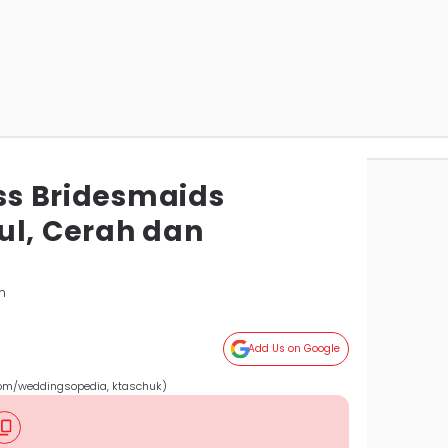
ess Bridesmaids
ul, Cerah dan
m
Add Us on Google
com/weddingsopedia, ktaschuk)