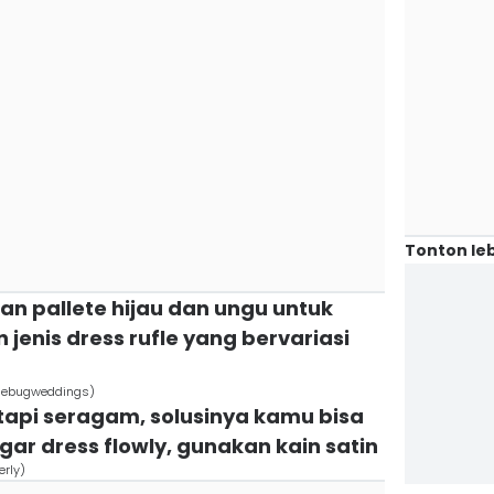
Tonton leb
n pallete hijau dan ungu untuk
enis dress rufle yang bervariasi
unebugweddings)
l tapi seragam, solusinya kamu bisa
gar dress flowly, gunakan kain satin
erly)