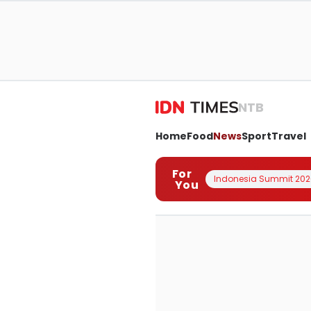
NTB
Home
Food
News
Sport
Travel
For
Indonesia Summit 202
You