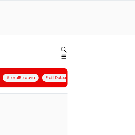
#LokalBerdaya
Profil Dokter
Quiz
Join Community