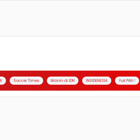
6
Soccer Times
Iklanin di IDN
INSIDENESIA
Yuk Pilih !