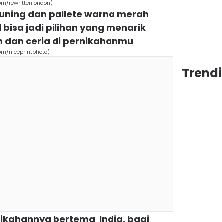
om/rewrittenlondon)
uning dan pallete warna merah
 bisa jadi pilihan yang menarik
h dan ceria di pernikahanmu
om/niceprintphoto)
Trend
nikahannya bertema India, bagi