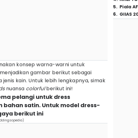
5
.
Piala A
6
.
GIIAS 2
unakan konsep warna-warni untuk
 menjadikan gambar berikut sebagai
a jenis kain. Untuk lebih lengkapnya, simak
ds
nuansa
colorful
berikut ini!
ema pelangi untuk dress
bahan satin. Untuk model dress-
aya berikut ini
eddingsopedia)