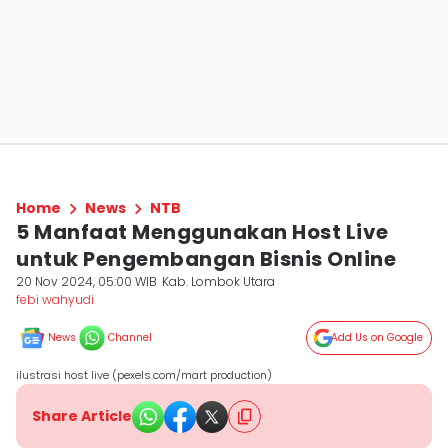
Home
News
NTB
5 Manfaat Menggunakan Host Live
untuk Pengembangan Bisnis Online
20 Nov 2024, 05:00 WIB
Kab. Lombok Utara
febi wahyudi
News
Channel
Add Us on Google
ilustrasi host live (pexels.com/mart production)
Share Article