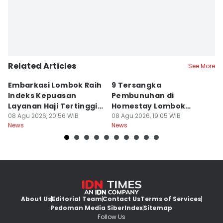
Related Articles
See More
Embarkasi Lombok Raih
9 Tersangka
J
Indeks Kepuasan
Pembunuhan di
d
Layanan Haji Tertinggi
Homestay Lombok
B
Nasional
08 Agu 2026, 20:56 WIB
Barat Dilimpahkan ke
08 Agu 2026, 19:05 WIB
2
08
News
News
Ne
Jaksa
About Us
Editorial Team
Contact Us
Terms of Services
Pedoman Media Siber
Index
Sitemap
Follow Us