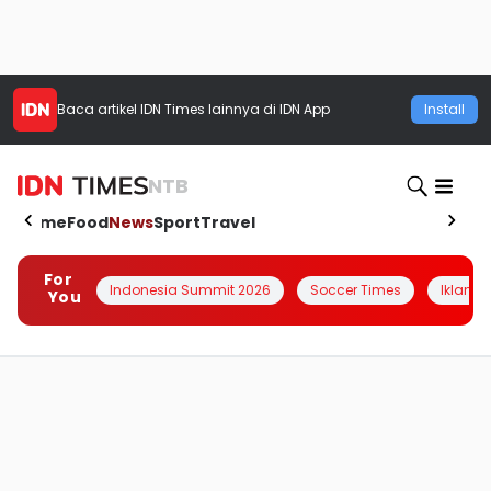
Baca artikel
IDN Times
lainnya di IDN App
Install
NTB
Home
Food
News
Sport
Travel
For
Indonesia Summit 2026
Soccer Times
Iklanin 
You