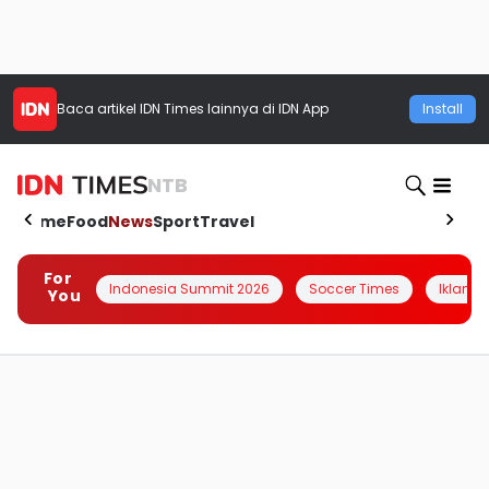
Baca artikel
IDN Times
lainnya di IDN App
Install
NTB
Home
Food
News
Sport
Travel
For
Indonesia Summit 2026
Soccer Times
Iklanin 
You