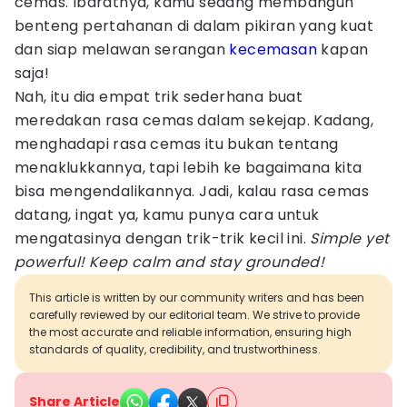
cemas. Ibaratnya, kamu sedang membangun
benteng pertahanan di dalam pikiran yang kuat
dan siap melawan serangan
kecemasan
kapan
saja!
Nah, itu dia empat trik sederhana buat
meredakan rasa cemas dalam sekejap. Kadang,
menghadapi rasa cemas itu bukan tentang
menaklukkannya, tapi lebih ke bagaimana kita
bisa mengendalikannya. Jadi, kalau rasa cemas
datang, ingat ya, kamu punya cara untuk
mengatasinya dengan trik-trik kecil ini.
Simple yet
powerful! Keep calm and stay grounded!
This article is written by our community writers and has been
carefully reviewed by our editorial team. We strive to provide
the most accurate and reliable information, ensuring high
standards of quality, credibility, and trustworthiness.
Share Article