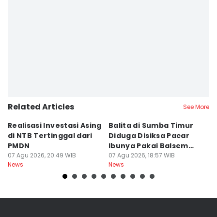
Related Articles
See More
Realisasi Investasi Asing
Balita di Sumba Timur
P
di NTB Tertinggal dari
Diduga Disiksa Pacar
B
PMDN
Ibunya Pakai Balsem
T
07 Agu 2026, 20:49 WIB
dan Cabai
07 Agu 2026, 18:57 WIB
Mi
07
News
News
Ne