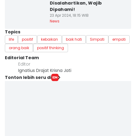
Disalahartikan, Wajib
Dipahami!
23 Apr 2024, 18:15 WIB
News
Topics
life
positif
kebaikan
baik hati
Simpati
empati
orang baik
positif thinking
Editorial Team
Editor
Ignatius Drajat Krisna Jati
Tonton lebih seru di