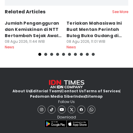
Related Articles
See More
Jumlah Pengangguran
Teriakan Mahasiswa Ini
K
dan Kemiskinan di NTT
Buat Mentan Perintah
R
Bertambah Sejak Awal
Bulog Buka Gudang di
H
2026
08 Agu 2026, 11:44 WIB
Alor
08 Agu 2026, 11:01 WIB
T
08
News
News
Ne
About Us
Editorial Team
Contact Us
Terms of Services
Pedoman Media Siber
Index
Sitemap
Follow Us
Download