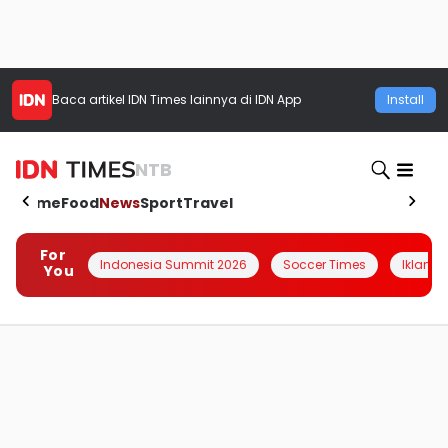
Baca artikel
IDN Times
lainnya di IDN App
Install
NTB
Home
Food
News
Sport
Travel
For
Indonesia Summit 2026
Soccer Times
Iklanin 
You