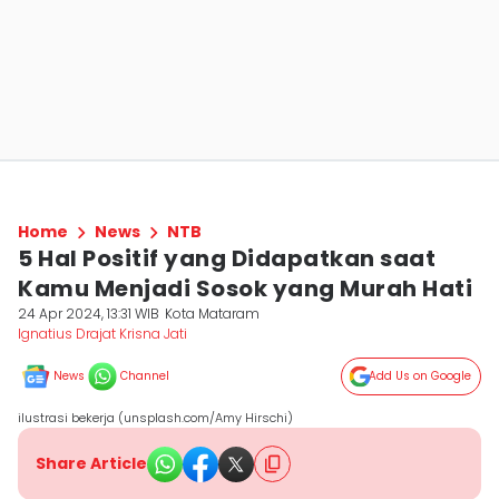
Home
News
NTB
5 Hal Positif yang Didapatkan saat
Kamu Menjadi Sosok yang Murah Hati
24 Apr 2024, 13:31 WIB
Kota Mataram
Ignatius Drajat Krisna Jati
News
Channel
Add Us on Google
ilustrasi bekerja (unsplash.com/Amy Hirschi)
Share Article