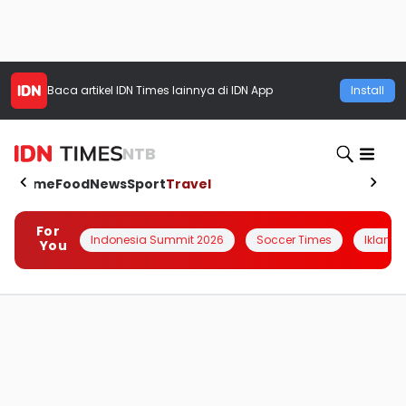
Baca artikel
IDN Times
lainnya di IDN App
Install
NTB
Home
Food
News
Sport
Travel
For
Indonesia Summit 2026
Soccer Times
Iklanin 
You