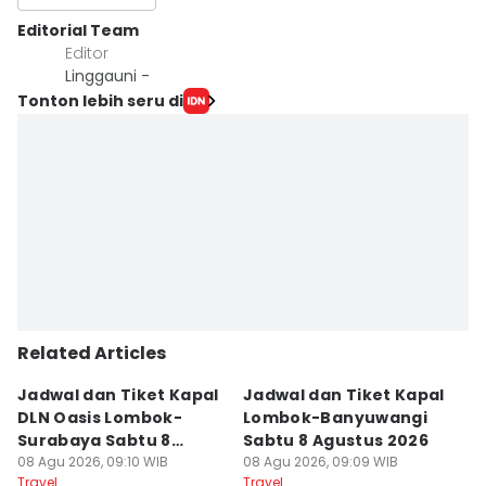
Editorial Team
Editor
Linggauni -
Tonton lebih seru di
Related Articles
Jadwal dan Tiket Kapal
Jadwal dan Tiket Kapal
J
DLN Oasis Lombok-
Lombok-Banyuwangi
F
Surabaya Sabtu 8
Sabtu 8 Agustus 2026
S
Agustus 2026
08 Agu 2026, 09:10 WIB
08 Agu 2026, 09:09 WIB
08
Travel
Travel
Tr