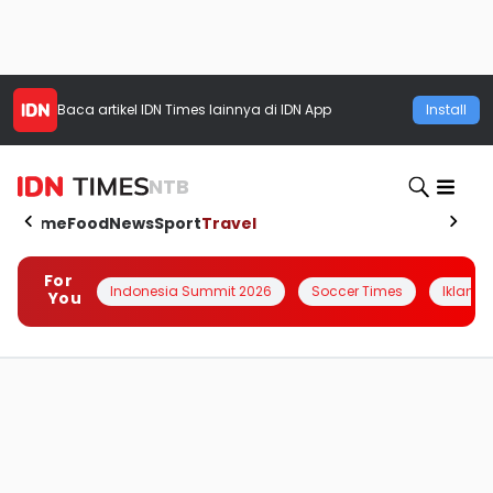
Baca artikel
IDN Times
lainnya di IDN App
Install
NTB
Home
Food
News
Sport
Travel
For
Indonesia Summit 2026
Soccer Times
Iklanin 
You