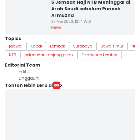
5 Jemaah Haji NTB Meninggal di
Arab Saudi sebelum Puncak
Armuzna
27 Mei 2026, 12:14 WIB
News
Topics
jadwal
Kapal
Lombok
Surabaya
Jawa Timur
Nus
NTB
pelabuhan tanjung perak
Pelabuhan Lembar
Editorial Team
Editor
Linggauni -
Tonton lebih seru di