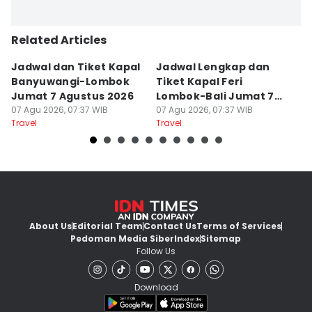
Related Articles
Jadwal dan Tiket Kapal
Jadwal Lengkap dan
4
Banyuwangi-Lombok
Tiket Kapal Feri
d
Jumat 7 Agustus 2026
Lombok-Bali Jumat 7
s
07 Agu 2026, 07:37 WIB
Agustus 2026
07 Agu 2026, 07:37 WIB
07
Travel
Travel
Tr
About Us
Editorial Team
Contact Us
Terms of Services
Pedoman Media Siber
Index
Sitemap
Follow Us
Download