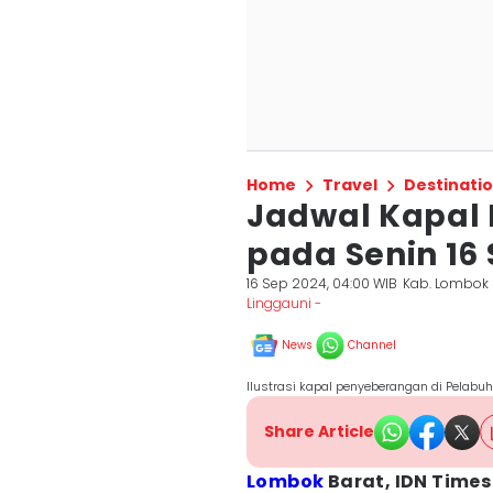
Home
Travel
Destinati
Jadwal Kapal 
pada Senin 16
16 Sep 2024, 04:00 WIB
Kab. Lombok 
Linggauni -
News
Channel
Ilustrasi kapal penyeberangan di Pelab
Share Article
Lombok
Barat, IDN Times