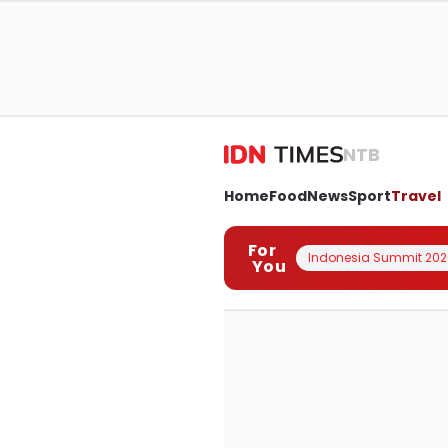
NTB
Home
Food
News
Sport
Travel
For
Indonesia Summit 202
You