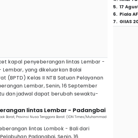
5
.
17 Agus
6
.
Piala A
7
.
GIIAS 2
iket kapal penyeberangan lintas Lembar -
 Lembar, yang dikeluarkan Balai
at (BPTD) Kelas II NTB Satuan Pelayanan
berangan Lembar, Senin, 16 September
tu dan jadwal dapat berubah sewaktu-
berangan lintas Lembar - Padangbai
mbok Barat, Provinsi Nusa Tenggara Barat. (IDN Times/Muhammad
berangan lintas Lombok - Bali dari
elabuhan Padangbai, Senin, 16