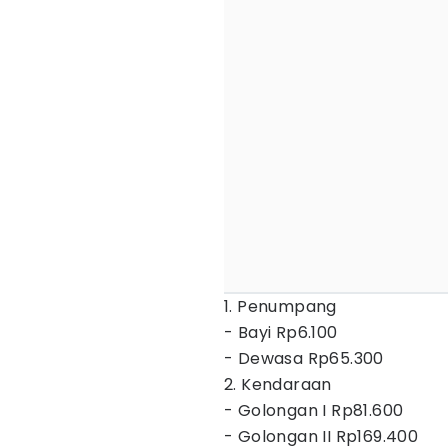
1. Penump
- Bayi Rp6.100
- Dewasa Rp65.300
2. Kend
- Golongan I Rp81.60
- Golongan II Rp169.40