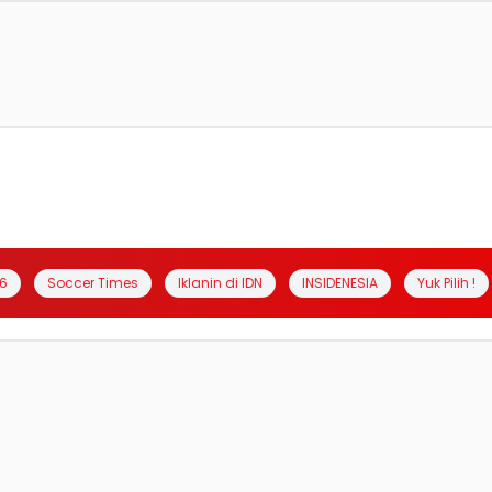
6
Soccer Times
Iklanin di IDN
INSIDENESIA
Yuk Pilih !