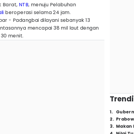
 Barat,
NTB
, menuju Pelabuhan
li
beroperasi selama 24 jam.
ar - Padangbai dilayani sebanyak 13
 lintasannya mencapai 38 mil laut dengan
 30 menit.
Trendi
1
.
Gubern
2
.
Prabow
3
.
Makan B
4
.
Nilai T