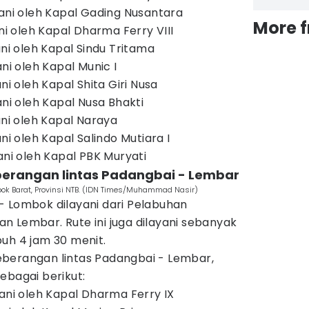
yani oleh Kapal Gading Nusantara
More 
ani oleh Kapal Dharma Ferry VIII
ani oleh Kapal Sindu Tritama
ani oleh Kapal Munic I
ni oleh Kapal Shita Giri Nusa
ani oleh Kapal Nusa Bhakti
ani oleh Kapal Naraya
ni oleh Kapal Salindo Mutiara I
ani oleh Kapal PBK Muryati
berangan lintas Padangbai - Lembar
bok Barat, Provinsi NTB. (IDN Times/Muhammad Nasir)
- Lombok dilayani dari Pelabuhan
 Lembar. Rute ini juga dilayani sebanyak
uh 4 jam 30 menit.
berangan lintas Padangbai - Lembar,
ebagai berikut:
yani oleh Kapal Dharma Ferry IX