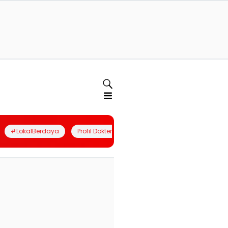
#LokalBerdaya
Profil Dokter
Quiz
Join Community