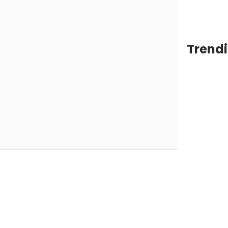
Trendi
ang
araan
0
0