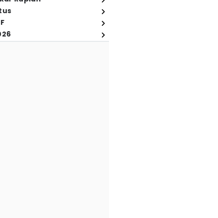
tus
FF
026