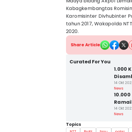
Madya bidang Akpol Lemdik
Kabagkembangtas Romisinte
Karomisinter Divhubinter P
tahun 2017, Wakapolda NTT 
2020.
Share Article
Curated For You
1.000 
Disam
14 Okt 202
News
10.000
Ramai
14 Okt 202
News
Topics
NTT
Profil
tinju
polisi