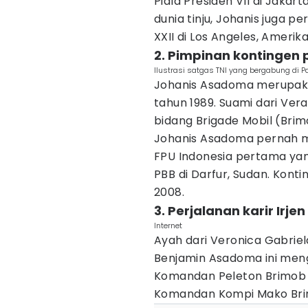
Piala Presiden VII di Jakar
dunia tinju, Johanis juga 
XXII di Los Angeles, Amerik
2. Pimpinan kontingen
Ilustrasi satgas TNI yang bergabung di
Johanis Asadoma merupakan
tahun 1989. Suami dari Ver
bidang Brigade Mobil (Brim
Johanis Asadoma pernah 
FPU Indonesia pertama ya
PBB di Darfur, Sudan. Kont
2008.
3. Perjalanan karir Irj
Internet
Ayah dari Veronica Gabrie
Benjamin Asadoma ini menga
Komandan Peleton Brimob P
Komandan Kompi Mako Brim