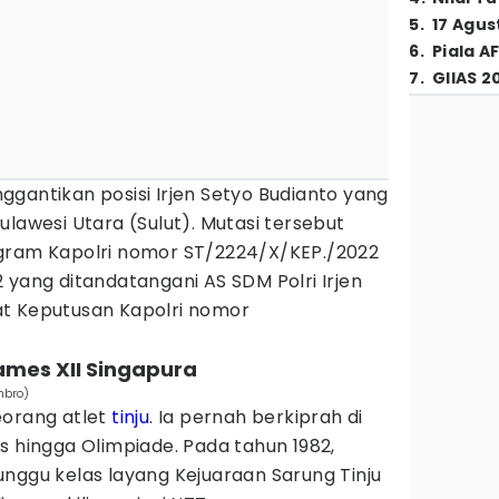
5
.
17 Agus
6
.
Piala A
7
.
GIIAS 2
gantikan posisi Irjen Setyo Budianto yang
ulawesi Utara (Sulut). Mutasi tersebut
gram Kapolri nomor ST/2224/X/KEP./2022
 yang ditandatangani AS SDM Polri Irjen
t Keputusan Kapolri nomor
Games XII Singapura
nbro)
eorang atlet
tinju
. Ia pernah berkiprah di
s hingga Olimpiade. Pada tahun 1982,
nggu kelas layang Kejuaraan Sarung Tinju