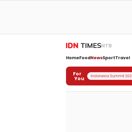
NTB
Home
Food
News
Sport
Travel
For
Indonesia Summit 202
You