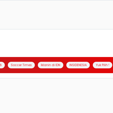
6
Soccer Times
Iklanin di IDN
INSIDENESIA
Yuk Pilih !