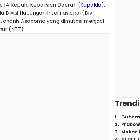
 14 Kepala Kepolisian Daerah (
Kapolda
).
a Divisi Hubungan Internasional (Div
n Johanis Asadoma yang dimutasi menjadi
ur (
NTT
).
Trendi
1
.
Gubern
2
.
Prabow
3
.
Makan B
4
.
Nilai T