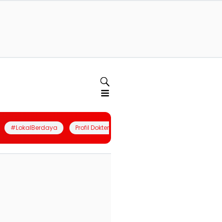
#LokalBerdaya
Profil Dokter
Quiz
Join Community