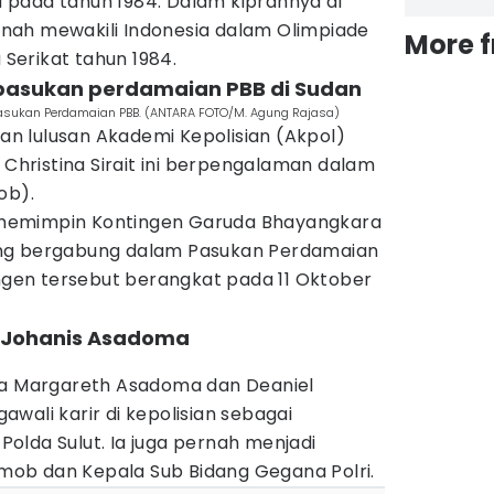
ta pada tahun 1984. Dalam kiprahnya di
pernah mewakili Indonesia dalam Olimpiade
More 
a Serikat tahun 1984.
 pasukan perdamaian PBB di Sudan
 Pasukan Perdamaian PBB. (ANTARA FOTO/M. Agung Rajasa)
 lulusan Akademi Kepolisian (Akpol)
a Christina Sirait ini berpengalaman dalam
ob).
memimpin Kontingen Garuda Bhayangkara
ng bergabung dalam Pasukan Perdamaian
ingen tersebut berangkat pada 11 Oktober
en Johanis Asadoma
la Margareth Asadoma dan Deaniel
wali karir di kepolisian sebagai
olda Sulut. Ia juga pernah menjadi
ob dan Kepala Sub Bidang Gegana Polri.