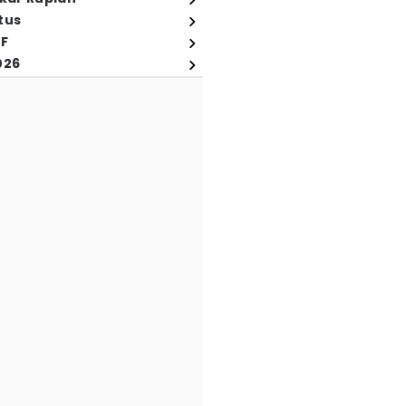
tus
FF
026