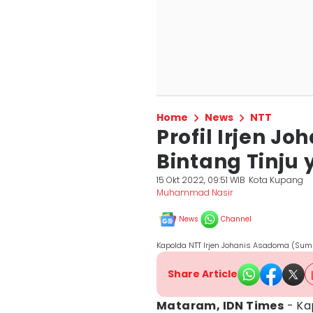
Home
News
NTT
Profil Irjen J
Bintang Tinju
15 Okt 2022, 09:51 WIB
Kota Kupang
Muhammad Nasir
News
Channel
Kapolda NTT Irjen Johanis Asadoma (Sumb
Share Article
Mataram, IDN Times
- Kap