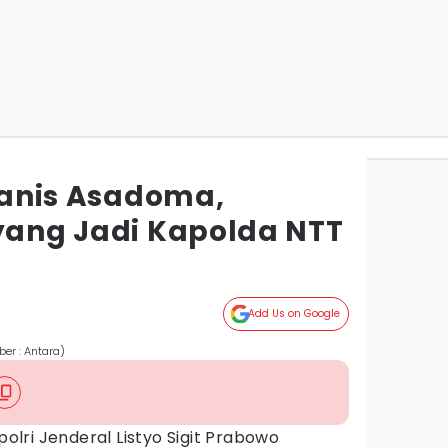
ohanis Asadoma,
 yang Jadi Kapolda NTT
Add Us on Google
er : Antara)
olri Jenderal Listyo Sigit Prabowo