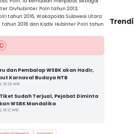
lat Polri. Ia kemudian menjabat sebagai
r Divhubinter Polri tahun 2013,
olri tahun 2016, Wakapolda Sulawesi Utara
Trend
tahun 2018 dan Kadiv Hubinter Polri tahun
Kru dan Pembalap WSBK akan Hadir,
but Karnaval Budaya NTB
2, 18:26 WIB
 Tiket Sudah Terjual, Pejabat Diminta
kan WSBK Mandalika
2, 18:12 WIB
polisi indonesia
kapolda