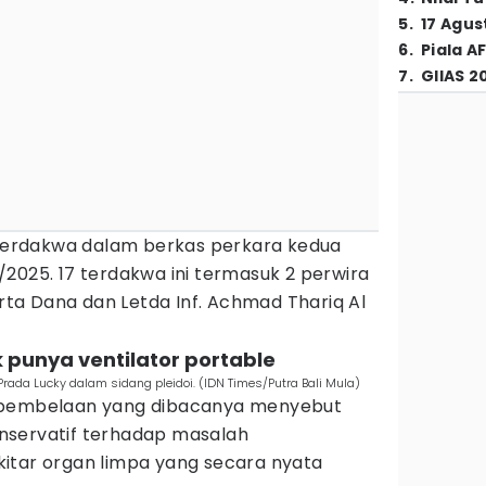
5
.
17 Agus
6
.
Piala A
7
.
GIIAS 2
erdakwa dalam berkas perkara kedua
2025. 17 terdakwa ini termasuk 2 perwira
Arta Dana dan Letda Inf. Achmad Thariq Al
k punya ventilator portable
da Lucky dalam sidang pleidoi. (IDN Times/Putra Bali Mula)
 pembelaan yang dibacanya menyebut
nservatif terhadap masalah
itar organ limpa yang secara nyata