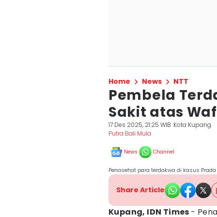
Home
News
NTT
Pembela Terd
Sakit atas Wa
17 Des 2025, 21:25 WIB
Kota Kupang
Putra Bali Mula
News
Channel
Penasehat para terdakwa di kasus Prada 
Share Article
Kupang, IDN Times
- Pen