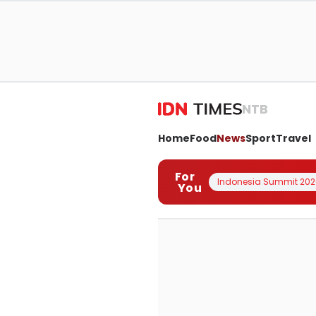
NTB
Home
Food
News
Sport
Travel
For
Indonesia Summit 202
You