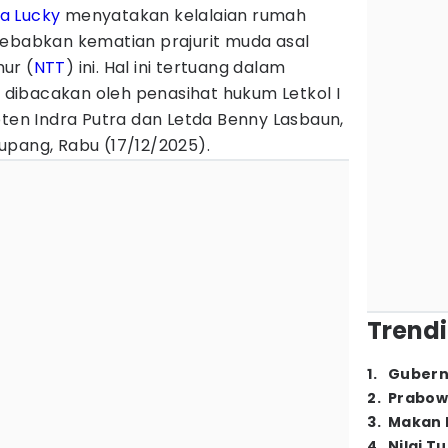
a Lucky
menyatakan kelalaian rumah
yebabkan kematian prajurit muda asal
ur (
NTT
) ini. Hal ini tertuang dalam
ibacakan oleh penasihat hukum Letkol I
pten Indra Putra dan Letda Benny Lasbaun,
 Kupang, Rabu (17/12/2025).
Trendi
1
.
Gubern
2
.
Prabow
3
.
Makan B
4
.
Nilai T