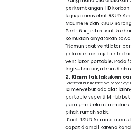
"Yang mana bila dilakukan
perkembangan HB korban de
Ia juga menyebut RSUD Ae
Maumere dan RSUD Borong 
Pada 6 Agustus saat korban
kemudian dinyatakan tewa
"Namun saat ventilator por
pelaksanaan rujukan tert
ventilator portable. Pada f
lagi seharusnya bisa dilaku
2. Klaim tak lakukan car
Penasehat hukum terdakwa penganiaya Pra
Ia menyebut ada alat lainn
portable seperti M Hubbet
para pembela ini menilai alt
pihak rumah sakit.
"Saat RSUD Aeramo memutu
dapat diambil karena kondi