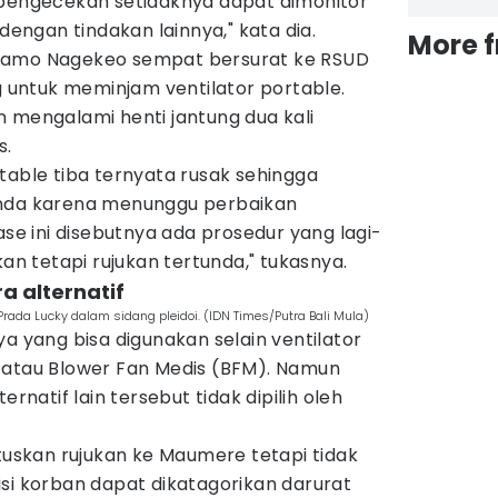
 pengecekan setidaknya dapat dimonitor
ngan tindakan lainnya," kata dia.
More 
ramo Nagekeo sempat bersurat ke RSUD
untuk meminjam ventilator portable.
 mengalami henti jantung dua kali
s.
table tiba ternyata rusak sehingga
unda karena menunggu perbaikan
ase ini disebutnya ada prosedur yang lagi-
kan tetapi rujukan tertunda," tukasnya.
a alternatif
da Lucky dalam sidang pleidoi. (IDN Times/Putra Bali Mula)
ya yang bisa digunakan selain ventilator
 atau Blower Fan Medis (BFM). Namun
ernatif lain tersebut tidak dipilih oleh
skan rujukan ke Maumere tetapi tidak
si korban dapat dikatagorikan darurat