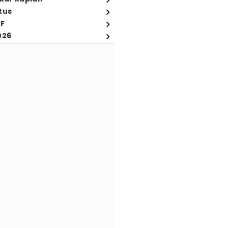
tus
FF
026