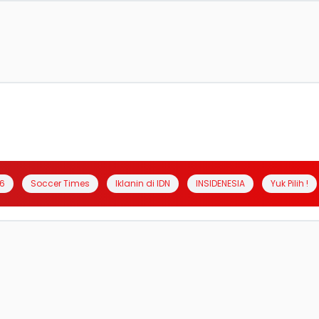
6
Soccer Times
Iklanin di IDN
INSIDENESIA
Yuk Pilih !