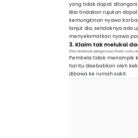
yang tidak dapat ditangani 
Bila tindakan rujukan dapa
kemungkinan nyawa korban 
lanjut dia, setidaknya ada
menyelamatkan nyawa pas
3. Klaim tak melukai d
Para terdakwa penganiaya Prada Lucky da
Pembela tidak menampik k
hal itu disebabkan oleh k
dibawa ke rumah sakit.