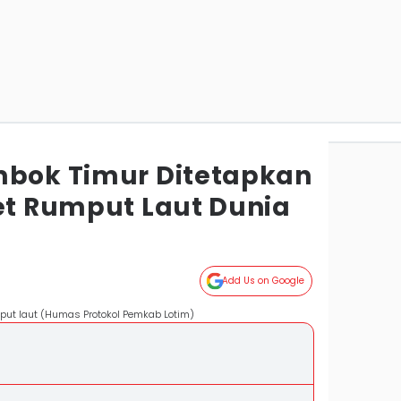
mbok Timur Ditetapkan
set Rumput Laut Dunia
Add Us on Google
put laut (Humas Protokol Pemkab Lotim)