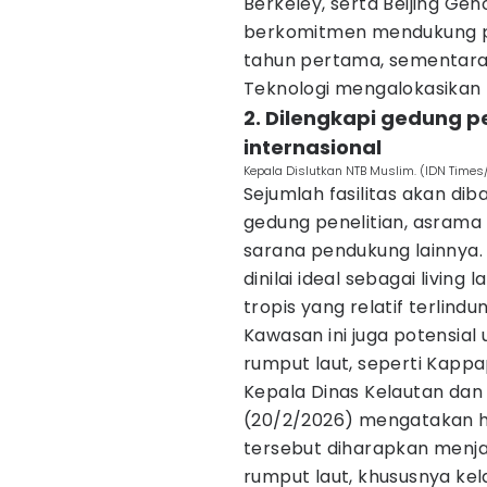
Berkeley, serta Beijing Gen
berkomitmen mendukung pe
tahun pertama, sementara 
Teknologi mengalokasikan R
2. Dilengkapi gedung p
internasional
Kepala Dislutkan NTB Muslim. (IDN Tim
Sejumlah fasilitas akan dib
gedung penelitian, asrama p
sarana pendukung lainnya. 
dinilai ideal sebagai living
tropis yang relatif terlindu
Kawasan ini juga potensia
rumput laut, seperti Kappa
Kepala Dinas Kelautan dan 
(20/2/2026) mengatakan had
tersebut diharapkan menjad
rumput laut, khususnya kel