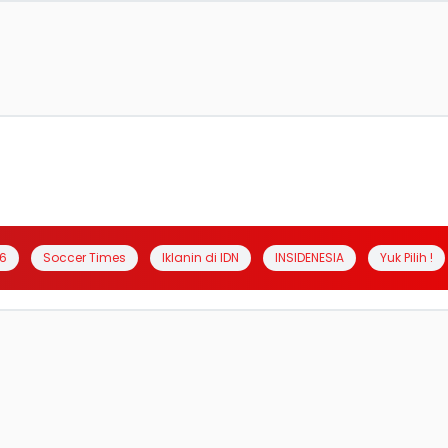
6
Soccer Times
Iklanin di IDN
INSIDENESIA
Yuk Pilih !