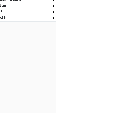
tus
FF
026