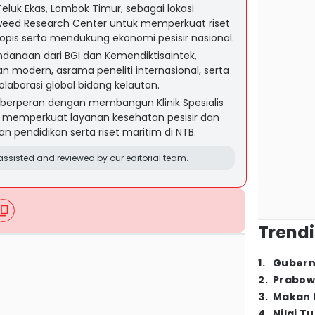
uk Ekas, Lombok Timur, sebagai lokasi
aweed Research Center untuk memperkuat riset
 tropis serta mendukung ekonomi pesisir nasional.
endanaan dari BGI dan Kemendiktisaintek,
tian modern, asrama peneliti internasional, serta
laborasi global bidang kelautan.
 berperan dengan membangun Klinik Spesialis
 memperkuat layanan kesehatan pesisir dan
endidikan serta riset maritim di NTB.
ssisted and reviewed by our editorial team.
Trendi
1
.
Gubern
2
.
Prabow
3
.
Makan B
4
.
Nilai T