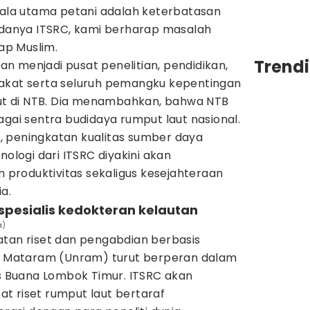
ndala utama petani adalah keterbatasan
 adanya ITSRC, kami berharap masalah
rap Muslim.
Trend
pkan menjadi pusat penelitian, pendidikan,
akat serta seluruh pemangku kepentingan
t di NTB. Dia menambahkan, bahwa NTB
agai sentra budidaya rumput laut nasional.
et, peningkatan kualitas sumber daya
nologi dari ITSRC diyakini akan
roduktivitas sekaligus kesejahteraan
a.
 spesialis kedokteran kelautan
a)
atan riset dan pengabdian berbasis
as Mataram (Unram) turut berperan dalam
Buana Lombok Timur. ITSRC akan
t riset rumput laut bertaraf