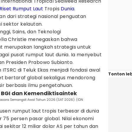
i International Tropical Seaweed Research
Riset
Rumput Laut
Tropis
Dunia
.
an dari strategi nasional penguatan
si sektor kelautan.
nggi, Sains, dan Teknologi
tella Christie menegaskan bahwa
ut merupakan langkah strategis untuk
gai pusat rumput laut dunia. Ia menyebut
han Presiden Prabowo Subianto.
TSRC di Teluk Ekas menjadi fondasi awal
Tonton leb
t bertaraf global sekaligus mendorong
ir berbasis ilmu pengetahuan.
 BGI dan Kemendiktisaintek
m acara Semangat Awal Tahun 2026 (SAT 2026). (IDN
en rumput laut tropis terbesar di dunia
75 persen pasar global. Nilai ekonomi
 sekitar 12 miliar dolar AS per tahun dan