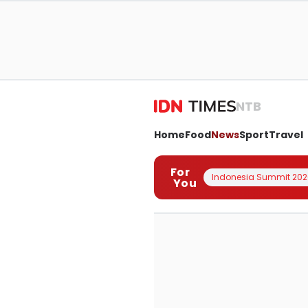
NTB
Home
Food
News
Sport
Travel
For
Indonesia Summit 202
You