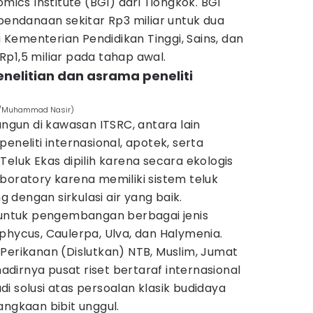
omics Institute (BGI) dari Tiongkok. BGI
ndanaan sekitar Rp3 miliar untuk dua
Kementerian Pendidikan Tinggi, Sains, dan
p1,5 miliar pada tahap awal.
enelitian dan asrama peneliti
es/Muhammad Nasir)
angun di kawasan ITSRC, antara lain
eneliti internasional, apotek, serta
Teluk Ekas dipilih karena secara ekologis
 laboratory karena memiliki sistem teluk
ng dengan sirkulasi air yang baik.
l untuk pengembangan berbagai jenis
phycus, Caulerpa, Ulva, dan Halymenia.
Perikanan (Dislutkan) NTB, Muslim, Jumat
irnya pusat riset bertaraf internasional
i solusi atas persoalan klasik budidaya
angkaan bibit unggul.