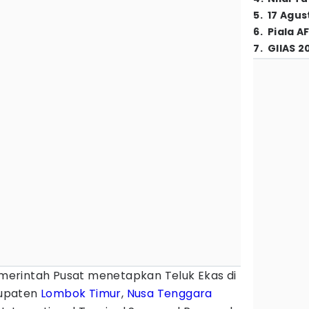
5
.
17 Agus
6
.
Piala A
7
.
GIIAS 2
erintah Pusat menetapkan Teluk Ekas di
bupaten
Lombok Timur
,
Nusa Tenggara