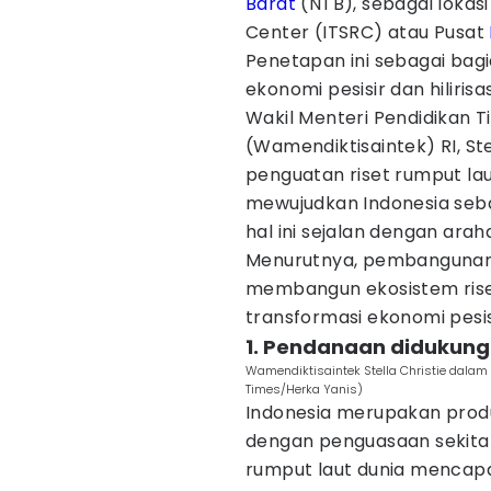
Barat
(NTB), sebagai lokas
Center (ITSRC) atau Pusat
Penetapan ini sebagai bagi
ekonomi pesisir dan hilirisa
Wakil Menteri Pendidikan Ti
(Wamendiktisaintek) RI, S
penguatan riset rumput la
mewujudkan Indonesia seba
hal ini sejalan dengan ara
Menurutnya, pembangunan I
membangun ekosistem rise
transformasi ekonomi pesis
1. Pendanaan didukung
Wamendiktisaintek Stella Christie dala
Times/Herka Yanis)
Indonesia merupakan produs
dengan penguasaan sekitar 
rumput laut dunia mencapai