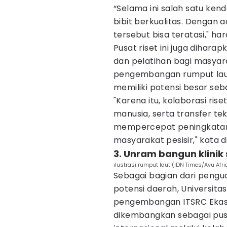
“Selama ini salah satu ke
bibit berkualitas. Dengan
tersebut bisa teratasi," ha
Pusat riset ini juga dihara
dan pelatihan bagi masyar
pengembangan rumput lau
memiliki potensi besar seb
"Karena itu, kolaborasi ris
manusia, serta transfer tek
mempercepat peningkatan p
masyarakat pesisir," kata di
3. Unram bangun klinik
ilustrasi rumput laut (IDN Times/Ayu Afri
Sebagai bagian dari pengu
potensi daerah, Universit
pengembangan ITSRC Ekas 
dikembangkan sebagai pusa