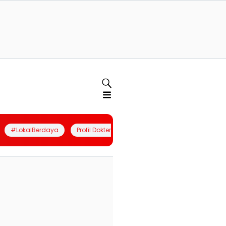
#LokalBerdaya
Profil Dokter
Quiz
Join Community