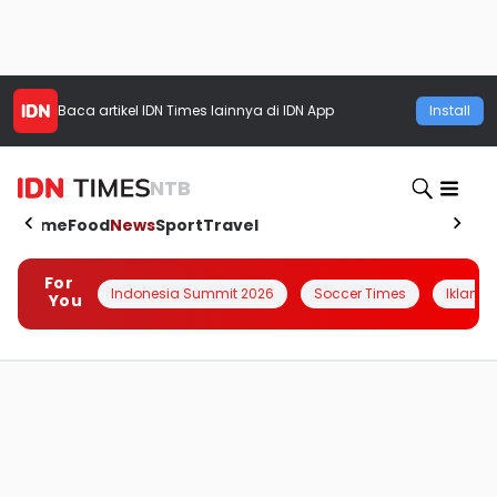
Baca artikel
IDN Times
lainnya di IDN App
Install
NTB
Home
Food
News
Sport
Travel
For
Indonesia Summit 2026
Soccer Times
Iklanin 
You