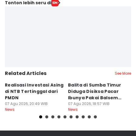
Editor
Tonton lebih seru di
Linggauni -
Editor
Muhammad Nasir
Related Articles
See More
Realisasi Investasi Asing
Balita di Sumba Timur
P
di NTB Tertinggal dari
Diduga Disiksa Pacar
B
PMDN
Ibunya Pakai Balsem
T
07 Agu 2026, 20:49 WIB
dan Cabai
07 Agu 2026, 18:57 WIB
Mi
07
News
News
Ne