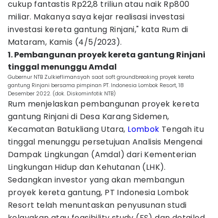
cukup fantastis Rp22,8 triliun atau naik Rp800
miliar. Makanya saya kejar realisasi investasi
investasi kereta gantung Rinjani," kata Rum di
Mataram, Kamis (4/5/2023).
1. Pembangunan proyek kereta gantung Rinjani
tinggal menunggu Amdal
Gubernur NTB Zulkieflimansyah saat soft groundbreaking proyek kereta
gantung Rinjani bersama pimpinan PT. Indonesia Lombok Resort, 18
Desember 2022. (dok. Diskominfotik NTB)
Rum menjelaskan pembangunan proyek kereta
gantung Rinjani di Desa Karang Sidemen,
Kecamatan Batukliang Utara,
Lombok
Tengah itu
tinggal menunggu persetujuan Analisis Mengenai
Dampak Lingkungan (Amdal) dari Kementerian
Lingkungan Hidup dan Kehutanan (LHK).
Sedangkan investor yang akan membangun
proyek kereta gantung, PT Indonesia Lombok
Resort telah menuntaskan penyusunan studi
kelayakan atau feasibility study (FS) dan detailed