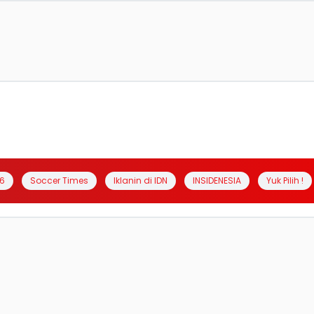
6
Soccer Times
Iklanin di IDN
INSIDENESIA
Yuk Pilih !