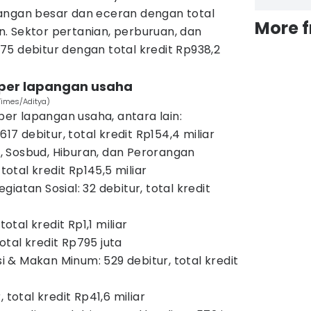
angan besar dan eceran dengan total
More 
iun. Sektor pertanian, perburuan, dan
5 debitur dengan total kredit Rp938,2
R per lapangan usaha
Times/Aditya)
 per lapangan usaha, antara lain:
617 debitur, total kredit Rp154,4 miliar
 Sosbud, Hiburan, dan Perorangan
 total kredit Rp145,5 miliar
iatan Sosial: 32 debitur, total kredit
total kredit Rp1,1 miliar
total kredit Rp795 juta
& Makan Minum: 529 debitur, total kredit
 total kredit Rp41,6 miliar