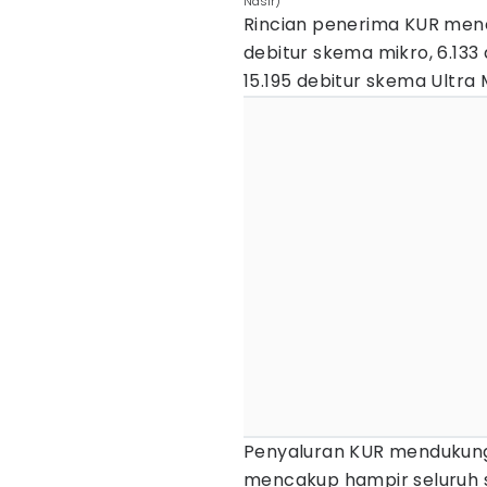
Nasir)
Rincian penerima KUR menc
debitur skema mikro, 6.133
15.195 debitur skema Ultra 
Penyaluran KUR mendukun
mencakup hampir seluruh s