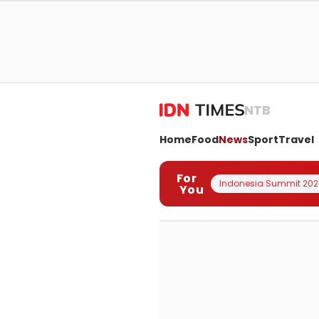
NTB
Home
Food
News
Sport
Travel
For
Indonesia Summit 202
You