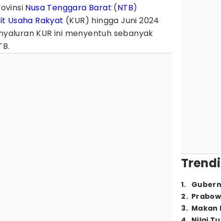
ovinsi
Nusa Tenggara Barat
(
NTB
)
it Usaha Rakyat
(KUR) hingga Juni 2024
Penyaluran KUR ini menyentuh sebanyak
TB.
Trendi
1
.
Gubern
2
.
Prabow
3
.
Makan B
4
.
Nilai T