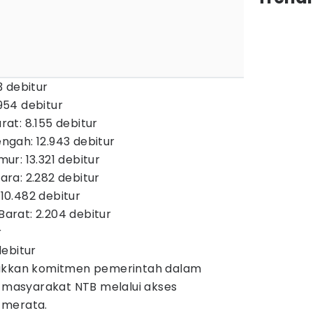
 debitur
54 debitur
t: 8.155 debitur
gah: 12.943 debitur
r: 13.321 debitur
ra: 2.282 debitur
0.482 debitur
rat: 2.204 debitur
r
ebitur
jukkan komitmen pemerintah dalam
masyarakat NTB melalui akses
 merata.