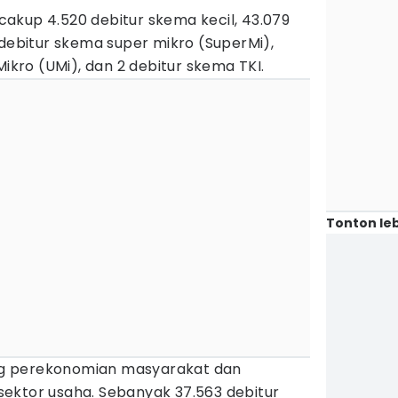
akup 4.520 debitur skema kecil, 43.079
 debitur skema super mikro (SuperMi),
Mikro (UMi), dan 2 debitur skema TKI.
Tonton leb
g perekonomian masyarakat dan
ektor usaha. Sebanyak 37.563 debitur