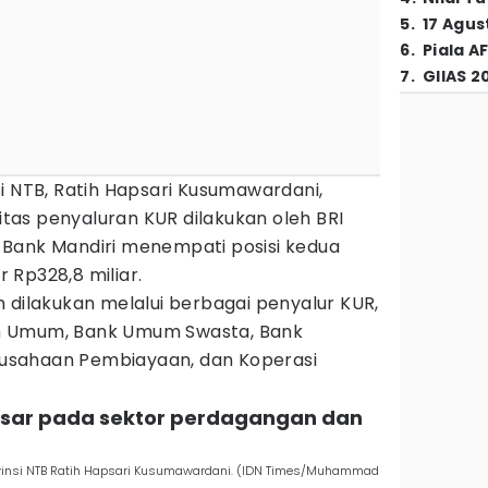
5
.
17 Agus
6
.
Piala A
7
.
GIIAS 2
i NTB, Ratih Hapsari Kusumawardani,
as penyaluran KUR dilakukan oleh BRI
n. Bank Mandiri menempati posisi kedua
 Rp328,8 miliar.
 dilakukan melalui berbagai penyalur KUR,
h Umum, Bank Umum Swasta, Bank
usahaan Pembiayaan, dan Koperasi
besar pada sektor perdagangan dan
rovinsi NTB Ratih Hapsari Kusumawardani. (IDN Times/Muhammad