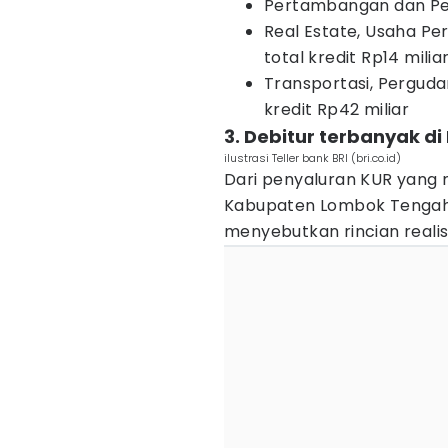
Pertambangan dan Peng
Real Estate, Usaha Pe
total kredit Rp14 milia
Transportasi, Pergudan
kredit Rp42 miliar
3. Debitur terbanyak d
ilustrasi Teller bank BRI (bri.co.id)
Dari penyaluran KUR yang m
Kabupaten Lombok Tengah m
menyebutkan rincian realis