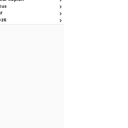
tus
FF
026