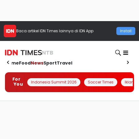
Baca artikel
IDN Times
lainnya di IDN App
Install
NTB
Home
Food
News
Sport
Travel
For
Indonesia Summit 2026
Soccer Times
Iklanin 
You