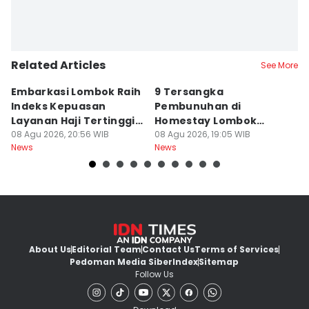
Related Articles
See More
Embarkasi Lombok Raih
9 Tersangka
J
Indeks Kepuasan
Pembunuhan di
d
Layanan Haji Tertinggi
Homestay Lombok
B
Nasional
08 Agu 2026, 20:56 WIB
Barat Dilimpahkan ke
08 Agu 2026, 19:05 WIB
2
08
News
News
Ne
Jaksa
About Us
Editorial Team
Contact Us
Terms of Services
Pedoman Media Siber
Index
Sitemap
Follow Us